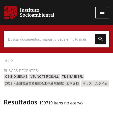
Pular
para
o
conteúdo
principal
Data do Documento
INÍCIO
BUSCAS RECENTES:
OS INDIGENAS
VTUNOTESFORALL
TRIS BASE SRL
2023《全国普通高校校友会工作发展报告》文本文档
マウス スライム
Até
Resultados
199719 itens no acervo.
Povo Indígena