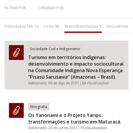
FILTRAR POR:
ORDENAR POR:
Bioma / Bacia
Publicações ISA 19
Livros 89
Teses/Dissertações 8
Documentos 4
Tema
Subtema
Sociedade Civil e Indigenismo
Turismo em territórios indígenas:
Área de Levantamento
desenvolvimento e impacto sociocultural
na Comunidade Indígena Nova Esperança
Área Protegida
“Pisasú Sarusawa” (Amazonas – Brasil).
Adicionado:
06 de Ago de 2021
| 88 visualizações
BUSCAR
Etnografia
Os Yanonami e o Projeto Yaripo:
transformações e turismo em Maturacá.
Adicionado:
22 de Jul de 2021
| 75 visualizações