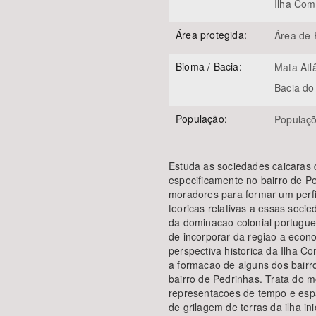
Ilha Com
Área protegida:
Área de 
Bioma / Bacia:
Mata Atl
Bacia do
População:
Populaç
Estuda as sociedades caicaras d
especificamente no bairro de P
moradores para formar um perfi
teoricas relativas a essas socie
da dominacao colonial portugue
de incorporar da regiao a econ
perspectiva historica da Ilha C
a formacao de alguns dos bairros
bairro de Pedrinhas. Trata do m
representacoes de tempo e espa
de grilagem de terras da ilha i