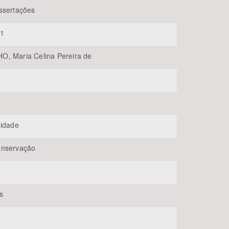
ssertações
01
, Maria Celina Pereira de
BUSCAR
sidade
onservação
s