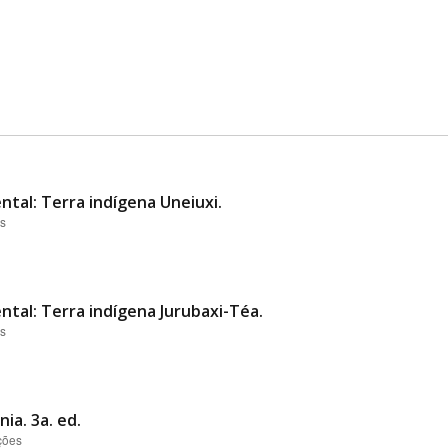
ntal: Terra indígena Uneiuxi.
es
ntal: Terra indígena Jurubaxi-Téa.
es
ia. 3a. ed.
ções