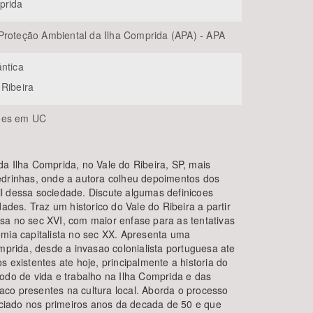
prida
Proteção Ambiental da Ilha Comprida (APA) - APA
ântica
 Ribeira
ões em UC
a Ilha Comprida, no Vale do Ribeira, SP, mais
edrinhas, onde a autora colheu depoimentos dos
l dessa sociedade. Discute algumas definicoes
dades. Traz um historico do Vale do Ribeira a partir
sa no sec XVI, com maior enfase para as tentativas
omia capitalista no sec XX. Apresenta uma
omprida, desde a invasao colonialista portuguesa ate
 existentes ate hoje, principalmente a historia do
odo de vida e trabalho na Ilha Comprida e das
co presentes na cultura local. Aborda o processo
niciado nos primeiros anos da decada de 50 e que