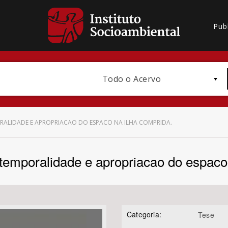
Pub
Todo o Acervo
PORALIDADE E APROPRIACAO DO ESPACO NA ILHA COMPRIDA.
: temporalidade e apropriacao do espac
Bioma / Bacia
Categoria:
Tese
Subtema