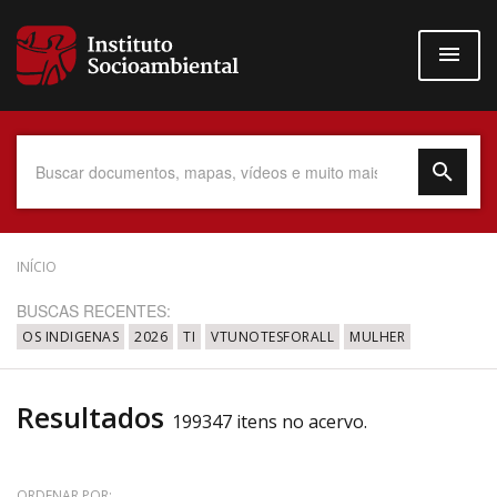
Pular
para
o
conteúdo
principal
Data do Documento
INÍCIO
BUSCAS RECENTES:
OS INDIGENAS
2026
TI
VTUNOTESFORALL
MULHER
Até
Resultados
199347 itens no acervo.
Povo Indígena
ORDENAR POR: