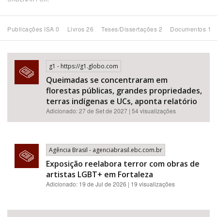
Bioma / Bacia
Publicações ISA 0
Livros 26
Teses/Dissertações 2
Documentos 16
Tema
g1 - https://g1.globo.com
Subtema
Queimadas se concentraram em
florestas públicas, grandes propriedades,
Área de Levantamento
terras indígenas e UCs, aponta relatório
Adicionado: 27 de Set de 2027 | 54 visualizações
Área Protegida
Agência Brasil - agenciabrasil.ebc.com.br
BUSCAR
Exposição reelabora terror com obras de
artistas LGBT+ em Fortaleza
Adicionado: 19 de Jul de 2026 | 19 visualizações