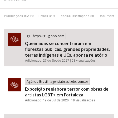
Bioma / Bacia
Publicações ISA 23
Livros 319
Teses/Dissertações 58
Documentos
Tema
g1 - https://g1.globo.com
Subtema
Queimadas se concentraram em
florestas públicas, grandes propriedades,
Área de Levantamento
terras indígenas e UCs, aponta relatório
Adicionado: 27 de Set de 2027 | 53 visualizações
Área Protegida
Agência Brasil - agenciabrasil.ebc.com.br
BUSCAR
Exposição reelabora terror com obras de
artistas LGBT+ em Fortaleza
Adicionado: 19 de Jul de 2026 | 18 visualizações