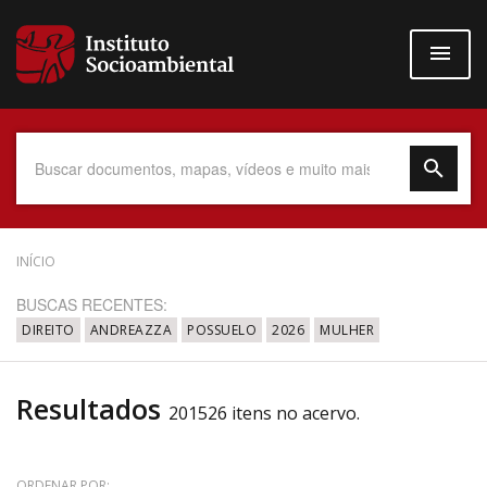
Pular
para
o
conteúdo
principal
Data do Documento
INÍCIO
BUSCAS RECENTES:
DIREITO
ANDREAZZA
POSSUELO
2026
MULHER
Até
Resultados
201526 itens no acervo.
Povo Indígena
ORDENAR POR: