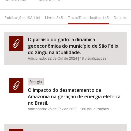
Bioma / Bacia
Publicações ISA 104
Livros 845
Teses/Dissertações 145
Document
Tema
O paraíso do gado: a dinâmica
Subtema
geoeconômica do município de São Félix
do Xingu na atualidade.
Adicionado:
22 de Out de 2024
| 18 visualizações
Área de Levantamento
Área Protegida
Energia
O impacto do desmatamento da
BUSCAR
Amazônia na geração de energia elétrica
no Brasil.
Adicionado:
25 de Fev de 2022
| 160 visualizações