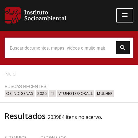
Pular
para
o
conteúdo
principal
Data do Documento
INÍCIO
BUSCAS RECENTES:
OS INDIGENAS
2026
TI
VTUNOTESFORALL
MULHER
Até
Resultados
203984 itens no acervo.
Povo Indígena
FILTRAR POR:
ORDENAR POR: