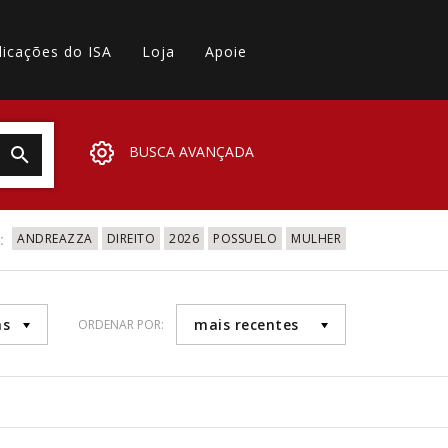
licações do ISA
Loja
Apoie
BUSCA AVANÇADA
:
ANDREAZZA
DIREITO
2026
POSSUELO
MULHER
as
mais recentes
ORDENAR POR: