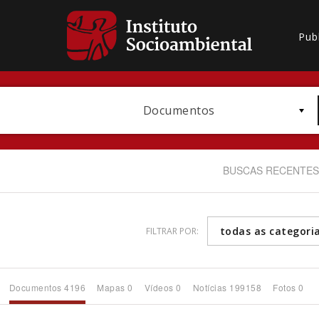
Pub
Documentos
BUSCAS RECENTES
todas as categori
FILTRAR POR:
Bioma / Bacia
Documentos 4196
Mapas 0
Vídeos 0
Notícias 199158
Fotos 0
Subtema