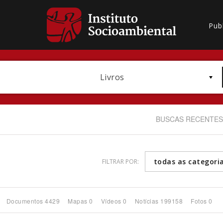
Pub
Livros
BUSCAS RECENTES
todas as categori
FILTRAR POR:
Bioma / Bacia
Documentos 4429
Mapas 0
Vídeos 0
Notícias 199158
Fotos 0
Subtema