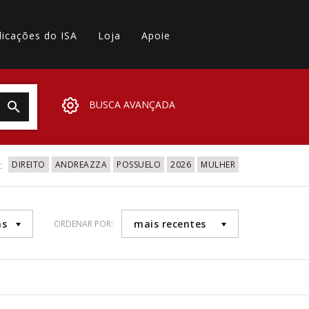
licações do ISA
Loja
Apoie
BUSCA AVANÇADA
:
DIREITO
ANDREAZZA
POSSUELO
2026
MULHER
as
mais recentes
ORDENAR POR: