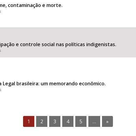
me, contaminação e morte.
s
pação e controle social nas políticas indigenistas.
s
ia Legal brasileira: um memorando econômico.
s
1
2
3
4
5
…
»