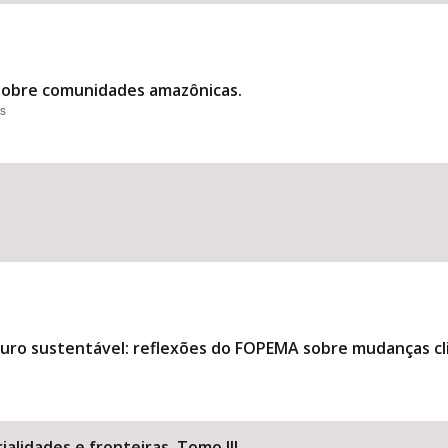
 sobre comunidades amazônicas.
es
uturo sustentável: reflexões do FOPEMA sobre mudanças 
ialidades e fronteiras. Tomo III.