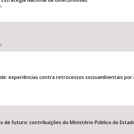
Estratégia Nacional de bioeconomias.
es
es
ede: experiências contra retrocessos socioambientais por 
s de futuro: contribuições do Ministério Público do Estad