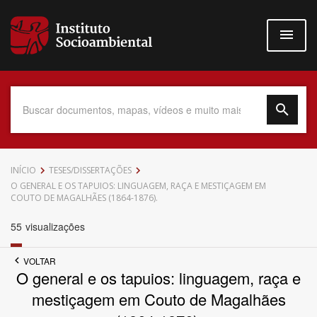
Pular
para
o
conteúdo
principal
Data do Documento
INÍCIO
TESES/DISSERTAÇÕES
O GENERAL E OS TAPUIOS: LINGUAGEM, RAÇA E MESTIÇAGEM EM
COUTO DE MAGALHÃES (1864-1876).
55
visualizações
Até
VOLTAR
O general e os tapuios: linguagem, raça e
mestiçagem em Couto de Magalhães
Povo Indígena