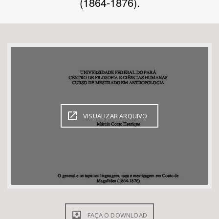
(1864-1876).
Bioma / Bacia
Tema
Subtema
Área de Levantamento
VISUALIZAR ARQUIVO
Área Protegida
BUSCAR
FAÇA O DOWNLOAD