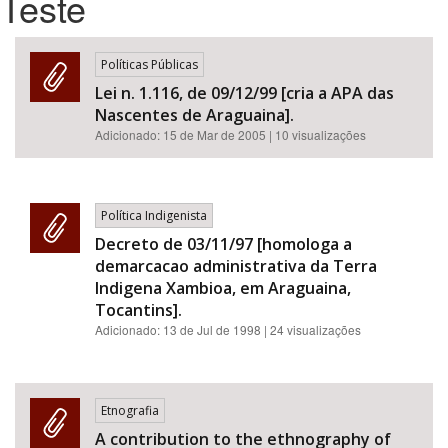
Teste
Bioma / Bacia
Políticas Públicas
Lei n. 1.116, de 09/12/99 [cria a APA das
Tema
Nascentes de Araguaina].
Adicionado:
15 de Mar de 2005
| 10 visualizações
Subtema
Área de Levantamento
Política Indigenista
Decreto de 03/11/97 [homologa a
Área Protegida
demarcacao administrativa da Terra
Indigena Xambioa, em Araguaina,
Tocantins].
BUSCAR
Adicionado:
13 de Jul de 1998
| 24 visualizações
Etnografia
A contribution to the ethnography of