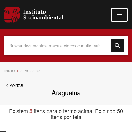
Pular
para
o
conteúdo
principal
Data do Documento
INÍCIO
ARAGUAINA
VOLTAR
Araguaina
Até
Existem
itens para o termo acima. Exibindo 50
5
itens por tela
Povo Indígena