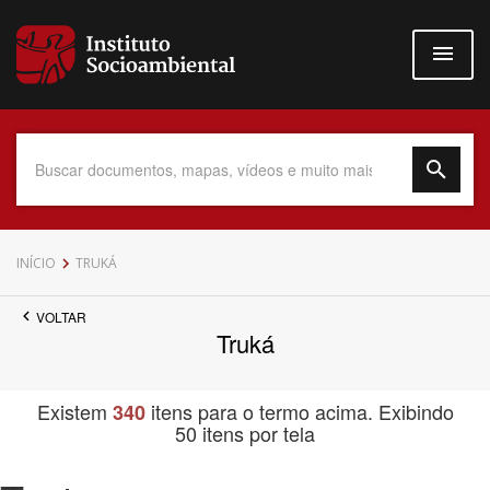
Pular
para
o
conteúdo
principal
Data do Documento
INÍCIO
TRUKÁ
VOLTAR
Truká
Até
Existem
itens para o termo acima. Exibindo
340
50 itens por tela
Povo Indígena