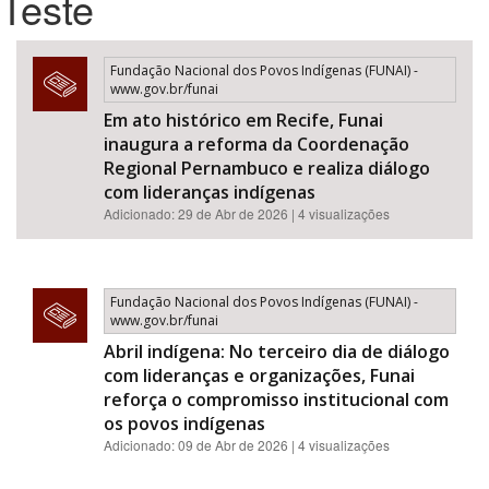
Teste
Bioma / Bacia
Fundação Nacional dos Povos Indígenas (FUNAI) -
www.gov.br/funai
Tema
Em ato histórico em Recife, Funai
inaugura a reforma da Coordenação
Subtema
Regional Pernambuco e realiza diálogo
com lideranças indígenas
Adicionado: 29 de Abr de 2026 | 4 visualizações
Área de Levantamento
Área Protegida
Fundação Nacional dos Povos Indígenas (FUNAI) -
www.gov.br/funai
Abril indígena: No terceiro dia de diálogo
BUSCAR
com lideranças e organizações, Funai
reforça o compromisso institucional com
os povos indígenas
Adicionado: 09 de Abr de 2026 | 4 visualizações