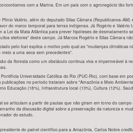
 concordamos com a Marina. Em um país com o agronegócio tão forte
Plínio Valério, além do deputado Silas Câmara (Republicanos-AM) e
avor do marco temporal para terras indígenas. Já Rogério e Valér
vam a Lei da Mata Atlântica para prever hipóteses de desmatament
"muitos eleitores" deste campo. Já Marcos Rogério e Silas Câmara n
ado pelo Icat explica o motivo pelo qual as "mudanças climáticas n
 meio a uma seca sem precedentes".
isão da floresta como um obstáculo continua viva e impermeável à r
cas.
Pontifícia Universidade Católica do Rio (PUC-Rio), com base em pos
as publicações no período trataram sobre "Amazônia e Meio Ambient
o Educação (18%), Infraestrutura local (13%), Cultura (12%), Saúd
al se articulam a partir de pautas que não giram em torno do cam
tamanho da discussão digital sobre a preservação da natureza e mud
nador do estudo.
residente do painel científico para a Amazônia, Carlos Nobre credit