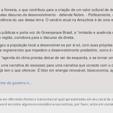
r a floresta, o que contribuiu para a criação de um valor cultural de
also discurso de desenvolvimento - defende Nobre. - Politicamente, o 
ficiência do uso dessa terra. O cenário atual na Amazônia é de uma
 públicas e porta-voz do Greenpeace Brasil, a "omissão e ausência d
 região, corrobora para o discurso da direita.
igou a população local a desenvolver-se por si só, com suas própri
s regramentos que impedem o desenvolvimento predatório, como é o 
"agenda do clima precisa deixar de ser da esquerda, e se tornar u
e uma narrativa de escassez para uma narrativa que conecte com o 
á tem o que oferecer. É líder em energia renovável, bioeconomia, ag
itrine-do-governo-n…
 em diferentes fontes e transcritas tal qual apresentadas em seu canal de 
você encontre alguma inconsistência nas notícias, por favor, entre em cont