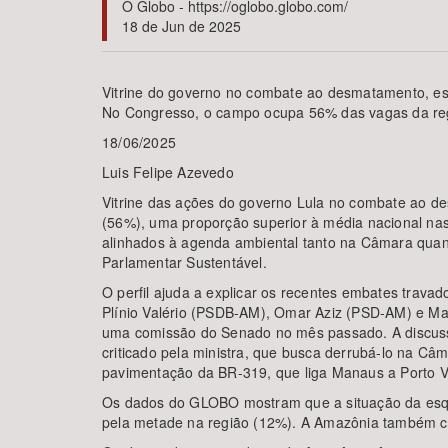
O Globo - https://oglobo.globo.com/
18 de Jun de 2025
Vitrine do governo no combate ao desmatamento, es
Área de Levantamento
No Congresso, o campo ocupa 56% das vagas da reg
18/06/2025
Luis Felipe Azevedo
Vitrine das ações do governo Lula no combate ao de
(56%), uma proporção superior à média nacional na
alinhados à agenda ambiental tanto na Câmara quant
Parlamentar Sustentável.
O perfil ajuda a explicar os recentes embates trav
Plínio Valério (PSDB-AM), Omar Aziz (PSD-AM) e Mar
uma comissão do Senado no mês passado. A discussã
criticado pela ministra, que busca derrubá-lo na C
pavimentação da BR-319, que liga Manaus a Porto V
Os dados do GLOBO mostram que a situação da esqu
pela metade na região (12%). A Amazônia também con