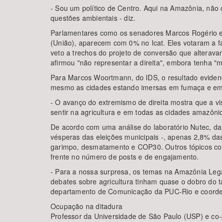
- Sou um político de Centro. Aqui na Amazônia, não
questões ambientais - diz.
Parlamentares como os senadores Marcos Rogério e 
(União), aparecem com 0% no Icat. Eles votaram a f
veto a trechos do projeto de conversão que altera
afirmou "não representar a direita", embora tenha 
Para Marcos Woortmann, do IDS, o resultado evidenci
mesmo as cidades estando imersas em fumaça e em
- O avanço do extremismo de direita mostra que a v
sentir na agricultura e em todas as cidades amazôni
De acordo com uma análise do laboratório Nutec, da 
vésperas das eleições municipais -, apenas 2,8% d
garimpo, desmatamento e COP30. Outros tópicos com
frente no número de posts e de engajamento.
- Para a nossa surpresa, os temas na Amazônia Leg
debates sobre agricultura tinham quase o dobro do 
departamento de Comunicação da PUC-Rio e coorde
Ocupação na ditadura
Professor da Universidade de São Paulo (USP) e co-p