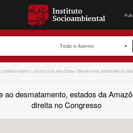
Pub
Todo o Acervo
O DESMATAMENTO, ESTADOS DA AMAZÔNIA TÊM MAIS PARLAMENTARES À DIRE
te ao desmatamento, estados da Amazô
Bioma / Bacia
direita no Congresso
Subtema