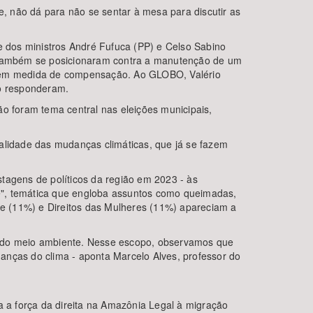
, não dá para não se sentar à mesa para discutir as
 dos ministros André Fufuca (PP) e Celso Sabino
io também se posicionaram contra a manutenção de um
o sem medida de compensação. Ao GLOBO, Valério
ão responderam.
ão foram tema central nas eleições municipais,
ealidade das mudanças climáticas, que já se fazem
tagens de políticos da região em 2023 - às
e", temática que engloba assuntos como queimadas,
e (11%) e Direitos das Mulheres (11%) apareciam a
po do meio ambiente. Nesse escopo, observamos que
anças do clima - aponta Marcelo Alves, professor do
a a força da direita na Amazônia Legal à migração