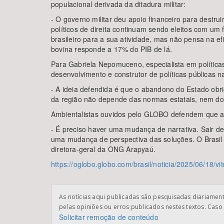
populacional derivada da ditadura militar:
- O governo militar deu apoio financeiro para destrui
políticos de direita continuam sendo eleitos com um f
brasileiro para a sua atividade, mas não pensa na e
bovina responde a 17% do PIB de lá.
Para Gabriela Nepomuceno, especialista em políticas
desenvolvimento e construtor de políticas públicas na
- A ideia defendida é que o abandono do Estado obr
da região não depende das normas estatais, nem do
Ambientalistas ouvidos pelo GLOBO defendem que a 
- É preciso haver uma mudança de narrativa. Sair d
uma mudança de perspectiva das soluções. O Brasil j
diretora-geral da ONG Arapyaú.
https://oglobo.globo.com/brasil/noticia/2025/06/18/v
As notícias aqui publicadas são pesquisadas diariamente
pelas opiniões ou erros publicados nestes textos. Caso 
Solicitar remoção de conteúdo