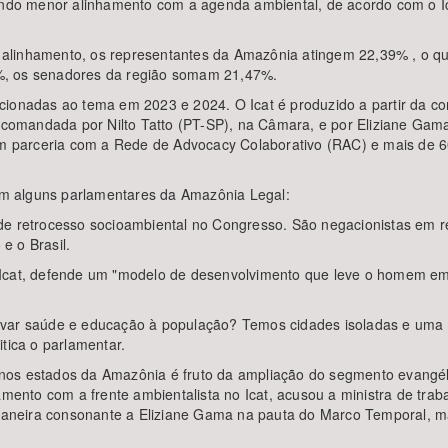
do menor alinhamento com a agenda ambiental, de acordo com o Ic
alinhamento, os representantes da Amazônia atingem 22,39% , o que
%, os senadores da região somam 21,47%.
acionadas ao tema em 2023 e 2024. O Icat é produzido a partir da 
je comandada por Nilto Tatto (PT-SP), na Câmara, e por Eliziane G
 em parceria com a Rede de Advocacy Colaborativo (RAC) e mais de
com alguns parlamentares da Amazônia Legal:
 de retrocesso socioambiental no Congresso. São negacionistas em 
e o Brasil.
Icat, defende um "modelo de desenvolvimento que leve o homem em c
evar saúde e educação à população? Temos cidades isoladas e uma s
tica o parlamentar.
os estados da Amazônia é fruto da ampliação do segmento evangélico
hamento com a frente ambientalista no Icat, acusou a ministra de tra
e maneira consonante a Eliziane Gama na pauta do Marco Temporal, m