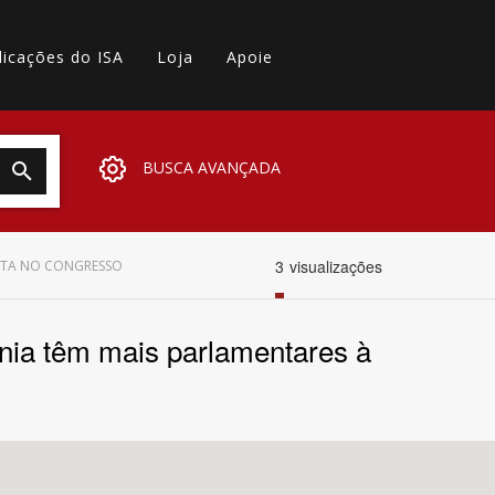
licações do ISA
Loja
Apoie
BUSCA AVANÇADA
3
visualizações
ITA NO CONGRESSO
nia têm mais parlamentares à