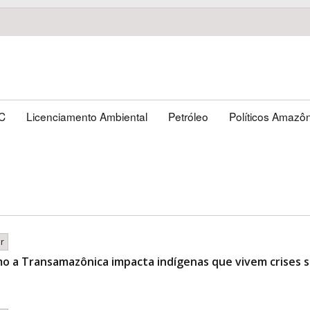
C
Licenciamento Ambiental
Petróleo
Políticos Amazô
br
o a Transamazônica impacta indígenas que vivem crises s