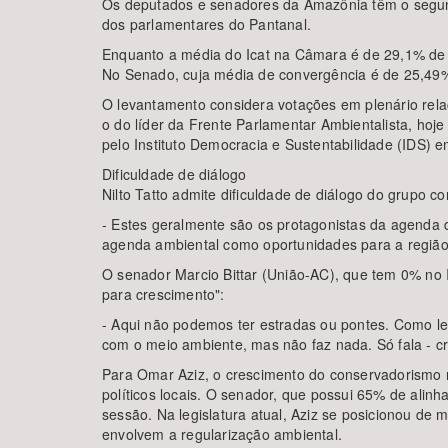
Os deputados e senadores da Amazônia têm o segun
dos parlamentares do Pantanal.
Enquanto a média do Icat na Câmara é de 29,1% de 
No Senado, cuja média de convergência é de 25,49
O levantamento considera votações em plenário rel
o do líder da Frente Parlamentar Ambientalista, ho
pelo Instituto Democracia e Sustentabilidade (IDS)
Dificuldade de diálogo
Nilto Tatto admite dificuldade de diálogo do grupo 
- Estes geralmente são os protagonistas da agenda
agenda ambiental como oportunidades para a região 
O senador Marcio Bittar (União-AC), que tem 0% no 
para crescimento":
- Aqui não podemos ter estradas ou pontes. Como l
com o meio ambiente, mas não faz nada. Só fala - cri
Para Omar Aziz, o crescimento do conservadorismo n
políticos locais. O senador, que possui 65% de alin
sessão. Na legislatura atual, Aziz se posicionou d
envolvem a regularização ambiental.