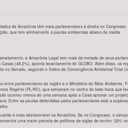
tados da Amazônia têm mais parlamentares à direita no Congresso
Área Protegida
ião, que tem alinhamento a pautas ambientais abaixo da média
smatamento, a Amazônia Legal tem mais da metade de seus parlament
s Casas (48,2%), aponta levantamento do GLOBO. Além disso, os r
o no Senado, segundo o Índice de Convergência Ambiental Total (Ica
ados entre parlamentares da região e o Ministério do Meio Ambiente
cos Rogério (PL-RO), que estiveram no centro do bate-boca que levo
o ocorreu menos de uma semana após a Casa aprovar um projeto de l
âmara. Entre as pautas defendidas pelos parlamentares está a explo
elho.
erda é mais desfavorável na Amazônia. Se no Congresso, o campo 
centra uma maior parcela de políticos de siglas de centro: 32% co