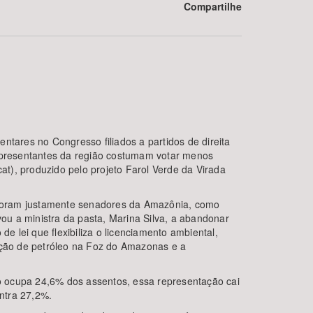
Compartilhe
ares no Congresso filiados a partidos de direita
BUSCAR
epresentantes da região costumam votar menos
t), produzido pelo projeto Farol Verde da Virada
. Foram justamente senadores da Amazônia, como
u a ministra da pasta, Marina Silva, a abandonar
ei que flexibiliza o licenciamento ambiental,
ração de petróleo na Foz do Amazonas e a
ocupa 24,6% dos assentos, essa representação cai
ntra 27,2%.