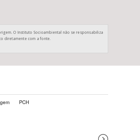
origem. O Instituto Socioambiental não se responsabiliza
ato diretamente com a fonte.
agem
PCH