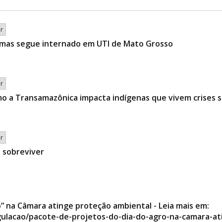
br
 mas segue internado em UTI de Mato Grosso
br
o a Transamazônica impacta indígenas que vivem crises s
br
e sobreviver
” na Câmara atinge proteção ambiental - Leia mais em:
egulacao/pacote-de-projetos-do-dia-do-agro-na-camara-a