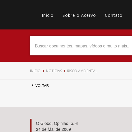
Pular
Main
para
o
Início
Sobre o Acervo
Contato
navigation
Menu
conteúdo
principal
secundário
Data do Documento
Até
INÍCIO
NOTÍCIAS
RISCO AMBIENTAL
VOLTAR
Povo Indígena
O Globo, Opinião, p. 6
24 de Mai de 2009
Tema