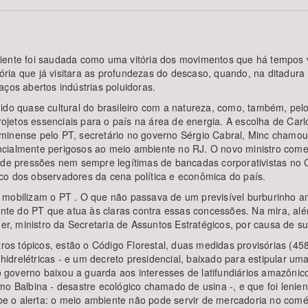
iente foi saudada como uma vitória dos movimentos que há tempos v
Área Protegida
tória que já visitara as profundezas do descaso, quando, na ditadura m
ços abertos indústrias poluidoras.
uido quase cultural do brasileiro com a natureza, como, também, p
rojetos essenciais para o país na área de energia. A escolha de Carlo
minense pelo PT, secretário no governo Sérgio Cabral, Minc chamou
cialmente perigosos ao meio ambiente no RJ. O novo ministro come
e de pressões nem sempre legítimas de bancadas corporativistas no 
co dos observadores da cena política e econômica do país.
 mobilizam o PT . O que não passava de um previsível burburinho an
ente do PT que atua às claras contra essas concessões. Na mira, alé
, ministro da Secretaria de Assuntos Estratégicos, por causa de s
tros tópicos, estão o Código Florestal, duas medidas provisórias (458
idrelétricas - e um decreto presidencial, baixado para estipular u
governo baixou a guarda aos interesses de latifundiários amazônico
o Balbina - desastre ecológico chamado de usina -, e que foi lenien
o alerta: o meio ambiente não pode servir de mercadoria no comérci