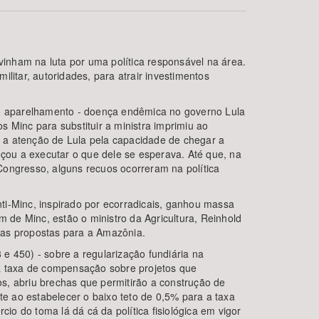
inham na luta por uma política responsável na área.
ilitar, autoridades, para atrair investimentos
elo aparelhamento - doença endêmica no governo Lula
s Minc para substituir a ministra imprimiu ao
 a atenção de Lula pela capacidade de chegar a
çou a executar o que dele se esperava. Até que, na
BUSCAR
Congresso, alguns recuos ocorreram na política
ti-Minc, inspirado por ecorradicais, ganhou massa
m de Minc, estão o ministro da Agricultura, Reinhold
uas propostas para a Amazônia.
 e 450) - sobre a regularização fundiária na
ma taxa de compensação sobre projetos que
s, abriu brechas que permitirão a construção de
te ao estabelecer o baixo teto de 0,5% para a taxa
o do toma lá dá cá da política fisiológica em vigor