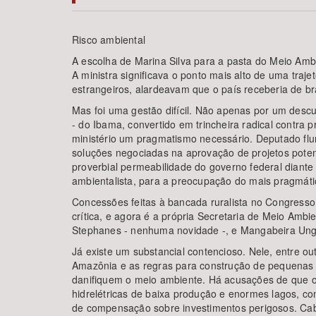
Risco ambiental
A escolha de Marina Silva para a pasta do Meio Amb
Área de Levantamento
A ministra significava o ponto mais alto de uma traje
estrangeiros, alardeavam que o país receberia de bra
Mas foi uma gestão difícil. Não apenas por um desc
- do Ibama, convertido em trincheira radical contra p
ministério um pragmatismo necessário. Deputado flu
soluções negociadas na aprovação de projetos poten
proverbial permeabilidade do governo federal diant
ambientalista, para a preocupação do mais pragmáti
Concessões feitas à bancada ruralista no Congresso
crítica, e agora é a própria Secretaria de Meio Ambi
Stephanes - nenhuma novidade -, e Mangabeira Unger
Já existe um substancial contencioso. Nele, entre ou
Amazônia e as regras para construção de pequenas h
danifiquem o meio ambiente. Há acusações de que o 
hidrelétricas de baixa produção e enormes lagos, com
de compensação sobre investimentos perigosos. Cabe 