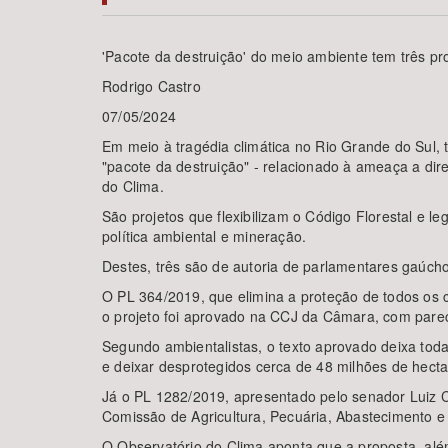
'Pacote da destruição' do meio ambiente tem três pr
Rodrigo Castro
Área de Levantamento
07/05/2024
Em meio à tragédia climática no Rio Grande do Sul,
"pacote da destruição" - relacionado à ameaça a dir
do Clima.
São projetos que flexibilizam o Código Florestal e l
política ambiental e mineração.
Destes, três são de autoria de parlamentares gaúch
O PL 364/2019, que elimina a proteção de todos os 
o projeto foi aprovado na CCJ da Câmara, com pa
Segundo ambientalistas, o texto aprovado deixa toda 
e deixar desprotegidos cerca de 48 milhões de hect
Já o PL 1282/2019, apresentado pelo senador Luiz C
Comissão de Agricultura, Pecuária, Abastecimento 
O Observatório do Clima aponta que a proposta, além 