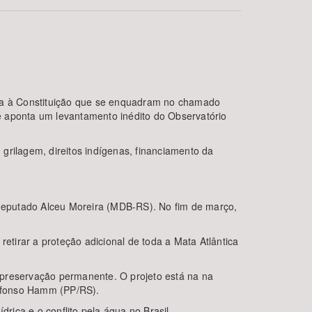
nda à Constituição que se enquadram no chamado
ue aponta um levantamento inédito do Observatório
 grilagem, direitos indígenas, financiamento da
BUSCAR
o deputado Alceu Moreira (MDB-RS). No fim de março,
etirar a proteção adicional de toda a Mata Atlântica
 preservação permanente. O projeto está na na
 Afonso Hamm (PP/RS).
rica e o conflito pela água no Brasil.