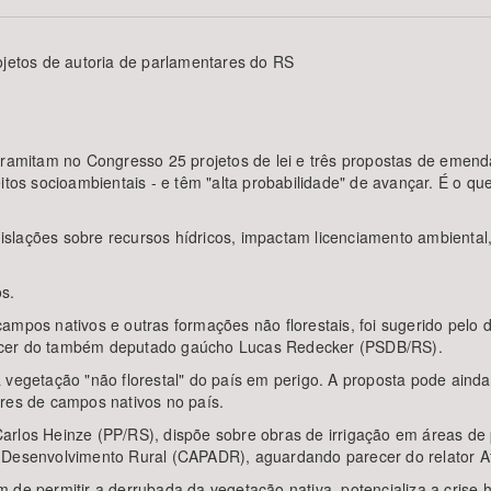
ojetos de autoria de parlamentares do RS
Área Protegida
 tramitam no Congresso 25 projetos de lei e três propostas de eme
eitos socioambientais - e têm "alta probabilidade" de avançar. É o q
egislações sobre recursos hídricos, impactam licenciamento ambiental,
os.
campos nativos e outras formações não florestais, foi sugerido pel
recer do também deputado gaúcho Lucas Redecker (PSDB/RS).
vegetação "não florestal" do país em perigo. A proposta pode ainda r
ares de campos nativos no país.
arlos Heinze (PP/RS), dispõe sobre obras de irrigação em áreas de
e Desenvolvimento Rural (CAPADR), aguardando parecer do relator
de permitir a derrubada da vegetação nativa, potencializa a crise híd