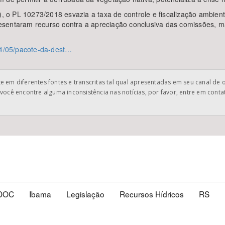
o PL 10273/2018 esvazia a taxa de controle e fiscalização ambient
sentaram recurso contra a apreciação conclusiva das comissões, ma
024/05/pacote-da-dest…
 em diferentes fontes e transcritas tal qual apresentadas em seu canal de 
você encontre alguma inconsistência nas notícias, por favor, entre em cont
DOC
Ibama
Legislação
Recursos Hídricos
RS