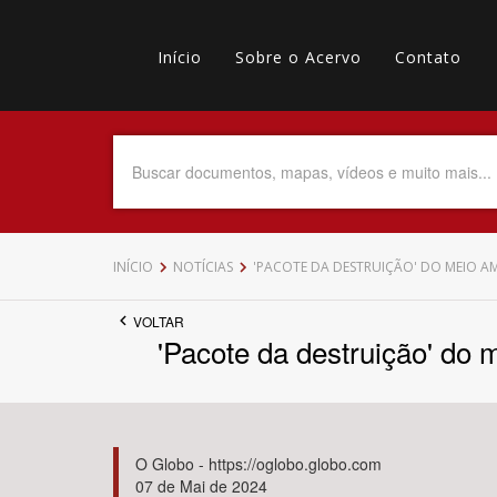
Pular
Main
para
o
Início
Sobre o Acervo
Contato
navigation
Menu
conteúdo
principal
secundário
Data do Documento
Até
INÍCIO
NOTÍCIAS
'PACOTE DA DESTRUIÇÃO' DO MEIO AM
VOLTAR
'Pacote da destruição' do 
Povo Indígena
O Globo - https://oglobo.globo.com
07 de Mai de 2024
Tema