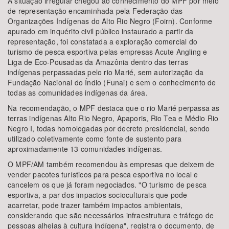
A situação irregular chegou ao conhecimento do MPF por meio
de representação encaminhada pela Federação das
Organizações Indígenas do Alto Rio Negro (Foirn). Conforme
apurado em inquérito civil público instaurado a partir da
representação, foi constatada a exploração comercial do
turismo de pesca esportiva pelas empresas Acute Angling e
Liga de Eco-Pousadas da Amazônia dentro das terras
indígenas perpassadas pelo rio Marié, sem autorização da
Fundação Nacional do Índio (Funai) e sem o conhecimento de
todas as comunidades indígenas da área.
Na recomendação, o MPF destaca que o rio Marié perpassa as
terras indígenas Alto Rio Negro, Apaporis, Rio Tea e Médio Rio
Negro I, todas homologadas por decreto presidencial, sendo
utilizado coletivamente como fonte de sustento para
aproximadamente 13 comunidades indígenas.
O MPF/AM também recomendou às empresas que deixem de
vender pacotes turísticos para pesca esportiva no local e
cancelem os que já foram negociados. "O turismo de pesca
esportiva, a par dos impactos socioculturais que pode
acarretar, pode trazer também impactos ambientais,
considerando que são necessários infraestrutura e tráfego de
pessoas alheias à cultura indígena", registra o documento, de