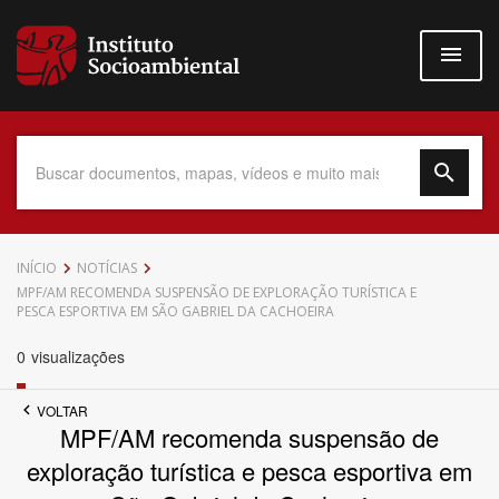
Pular
para
o
conteúdo
principal
Data do Documento
INÍCIO
NOTÍCIAS
MPF/AM RECOMENDA SUSPENSÃO DE EXPLORAÇÃO TURÍSTICA E
PESCA ESPORTIVA EM SÃO GABRIEL DA CACHOEIRA
0
visualizações
Até
VOLTAR
MPF/AM recomenda suspensão de
exploração turística e pesca esportiva em
Povo Indígena