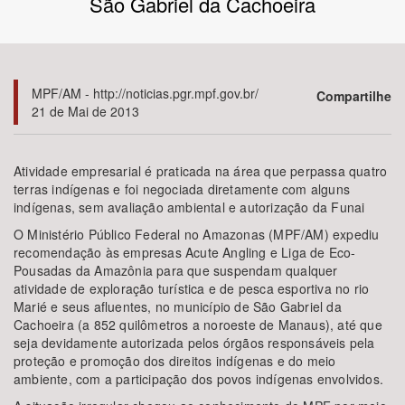
São Gabriel da Cachoeira
Bioma / Bacia
Tema
MPF/AM - http://noticias.pgr.mpf.gov.br/
Compartilhe
21 de Mai de 2013
Subtema
Atividade empresarial é praticada na área que perpassa quatro
Área de Levantamento
terras indígenas e foi negociada diretamente com alguns
indígenas, sem avaliação ambiental e autorização da Funai
Área Protegida
O Ministério Público Federal no Amazonas (MPF/AM) expediu
recomendação às empresas Acute Angling e Liga de Eco-
Pousadas da Amazônia para que suspendam qualquer
atividade de exploração turística e de pesca esportiva no rio
BUSCAR
Marié e seus afluentes, no município de São Gabriel da
Cachoeira (a 852 quilômetros a noroeste de Manaus), até que
seja devidamente autorizada pelos órgãos responsáveis pela
proteção e promoção dos direitos indígenas e do meio
ambiente, com a participação dos povos indígenas envolvidos.