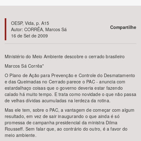
Bioma / Bacia
OESP, Vida, p. A15
Compartilhe
Autor: CORRÊA, Marcos Sá
Tema
16 de Set de 2009
Subtema
Ministério do Meio Ambiente descobre o cerrado brasileiro
Área de Levantamento
Marcos Sá Corrêa*
O Plano de Ação para Prevenção e Controle do Desmatamento
Área Protegida
e das Queimadas no Cerrado parece o PAC - anuncia com
estardalhaço coisas que o governo deveria estar fazendo
calado há muito tempo. E trata como novidade o que não passa
de velhas dívidas acumuladas na lerdeza da rotina.
BUSCAR
Mas ele tem, sobre o PAC, a vantagem de começar com algum
resultado, em vez de sair inaugurando o que ainda é só
promessa de campanha presidencial da ministra Dilma
Rousseff. Sem falar que, ao contrário do outro, é a favor do
meio ambiente.