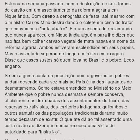
Estreou na semana passada, com a destruição de seis fornos
de carvão em um assentamento da reforma agrária em
Niquelândia. Com direito a cenografia de festa, até mesmo com
o ministro Carlos Minc desfraldando o colete em cima do trator
que consumou o "bota abaixo". E a um assentado reclamando
que nunca apareceu em Niquelândia alguém para lhe dizer que
não fica bem colher carvão vegetal de mata nativa em nome da
reforma agrária. Ambos estiveram esplêndidos em seus papéis.
Mas o assentado superou de longe o ministro em exagero.
Disse que esses sustos só quem leva no Brasil é o pobre. Ledo
engano.
Se em alguma conta da população com o governo os pobres
andam devendo cada vez mais ao País é na dos flagrantes de
desmatamento. Como estava entendido no Ministério do Meio
Ambiente que o pobre nunca desmata e sempre conserva,
oficialmente as derrubadas dos assentamentos do Incra, das
reservas extrativistas, dos territórios indígenas, quilombos e
outros santuários das populações tradicionais durante muito
tempo deixaram de existir. O que até dá ao tal assentado uma
certa razão ao dizer que nunca recebeu uma visita de
autoridade para "instruí-lo".