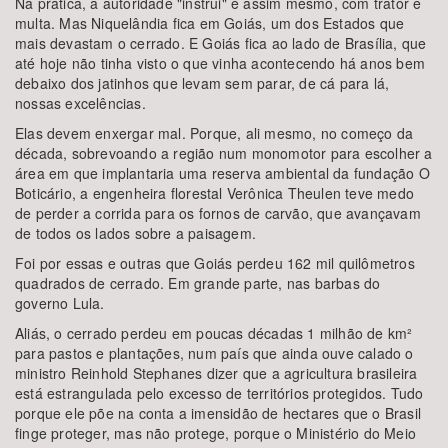
Na prática, a autoridade "instrui" é assim mesmo, com trator e
multa. Mas Niquelândia fica em Goiás, um dos Estados que
mais devastam o cerrado. E Goiás fica ao lado de Brasília, que
até hoje não tinha visto o que vinha acontecendo há anos bem
debaixo dos jatinhos que levam sem parar, de cá para lá,
nossas excelências.
Elas devem enxergar mal. Porque, ali mesmo, no começo da
década, sobrevoando a região num monomotor para escolher a
área em que implantaria uma reserva ambiental da fundação O
Boticário, a engenheira florestal Verônica Theulen teve medo
de perder a corrida para os fornos de carvão, que avançavam
de todos os lados sobre a paisagem.
Foi por essas e outras que Goiás perdeu 162 mil quilômetros
quadrados de cerrado. Em grande parte, nas barbas do
governo Lula.
Aliás, o cerrado perdeu em poucas décadas 1 milhão de km²
para pastos e plantações, num país que ainda ouve calado o
ministro Reinhold Stephanes dizer que a agricultura brasileira
está estrangulada pelo excesso de territórios protegidos. Tudo
porque ele põe na conta a imensidão de hectares que o Brasil
finge proteger, mas não protege, porque o Ministério do Meio