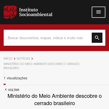
Pular
para
o
conteúdo
principal
Data do Documento
INÍCIO
NOTÍCIAS
MINISTÉRIO DO MEIO AMBIENTE DESCOBRE O CERRADO
BRASILEIRO
1
visualizações
Até
VOLTAR
Ministério do Meio Ambiente descobre o
cerrado brasileiro
Povo Indígena