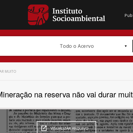
Pub
Todo o Acervo
AR MUITO
ineração na reserva não vai durar mui
Bioma / Bacia
VISUALIZAR ARQUIVO
Subtema