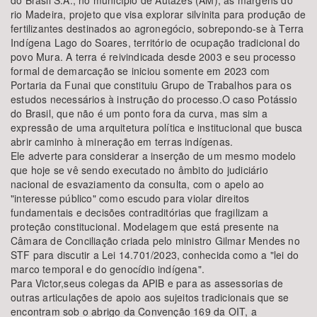
do Brasil S.A., no município de Autazes (AM), às margens do
rio Madeira, projeto que visa explorar silvinita para produção de
fertilizantes destinados ao agronegócio, sobrepondo-se à Terra
Indígena Lago do Soares, território de ocupação tradicional do
povo Mura. A terra é reivindicada desde 2003 e seu processo
formal de demarcação se iniciou somente em 2023 com
Portaria da Funai que constituiu Grupo de Trabalhos para os
estudos necessários à instrução do processo.O caso Potássio
do Brasil, que não é um ponto fora da curva, mas sim a
expressão de uma arquitetura política e institucional que busca
abrir caminho à mineração em terras indígenas.
Ele adverte para considerar a inserção de um mesmo modelo
que hoje se vê sendo executado no âmbito do judiciário
nacional de esvaziamento da consulta, com o apelo ao
"interesse público" como escudo para violar direitos
fundamentais e decisões contraditórias que fragilizam a
proteção constitucional. Modelagem que está presente na
Câmara de Conciliação criada pelo ministro Gilmar Mendes no
STF para discutir a Lei 14.701/2023, conhecida como a "lei do
marco temporal e do genocídio indígena".
Para Victor,seus colegas da APIB e para as assessorias de
outras articulações de apoio aos sujeitos tradicionais que se
encontram sob o abrigo da Convenção 169 da OIT, a