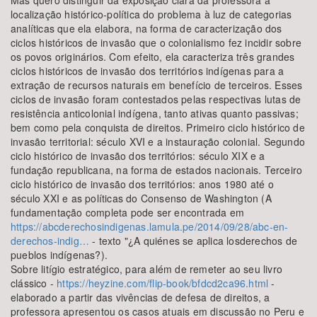
Mas quero distinguir da exposição clara da professora a
localização histórico-política do problema à luz de categorias
analíticas que ela elabora, na forma de caracterização dos
ciclos históricos de invasão que o colonialismo fez incidir sobre
os povos originários. Com efeito, ela caracteriza três grandes
ciclos históricos de invasão dos territórios indígenas para a
extração de recursos naturais em benefício de terceiros. Esses
ciclos de invasão foram contestados pelas respectivas lutas de
resistência anticolonial indígena, tanto ativas quanto passivas;
bem como pela conquista de direitos. Primeiro ciclo histórico de
invasão territorial: século XVI e a instauração colonial. Segundo
ciclo histórico de invasão dos territórios: século XIX e a
fundação republicana, na forma de estados nacionais. Terceiro
ciclo histórico de invasão dos territórios: anos 1980 até o
século XXI e as políticas do Consenso de Washington (A
fundamentação completa pode ser encontrada em
https://abcderechosindigenas.lamula.pe/2014/09/28/abc-en-
derechos-indig…
- texto "¿A quiénes se aplica losderechos de
pueblos indígenas?).
Sobre litígio estratégico, para além de remeter ao seu livro
clássico -
https://heyzine.com/flip-book/bfdcd2ca96.html
-
elaborado a partir das vivências de defesa de direitos, a
professora apresentou os casos atuais em discussão no Peru e