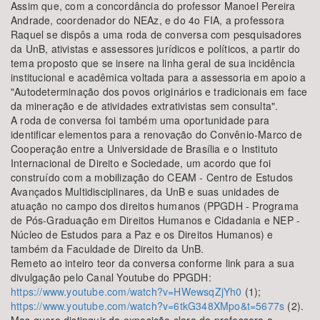
Assim que, com a concordância do professor Manoel Pereira
Andrade, coordenador do NEAz, e do 4o FIA, a professora
Raquel se dispôs a uma roda de conversa com pesquisadores
da UnB, ativistas e assessores jurídicos e políticos, a partir do
tema proposto que se insere na linha geral de sua incidência
institucional e acadêmica voltada para a assessoria em apoio a
"Autodeterminação dos povos originários e tradicionais em face
da mineração e de atividades extrativistas sem consulta".
A roda de conversa foi também uma oportunidade para
identificar elementos para a renovação do Convênio-Marco de
Cooperação entre a Universidade de Brasília e o Instituto
Internacional de Direito e Sociedade, um acordo que foi
construído com a mobilização do CEAM - Centro de Estudos
Avançados Multidisciplinares, da UnB e suas unidades de
atuação no campo dos direitos humanos (PPGDH - Programa
de Pós-Graduação em Direitos Humanos e Cidadania e NEP -
Núcleo de Estudos para a Paz e os Direitos Humanos) e
também da Faculdade de Direito da UnB.
Remeto ao inteiro teor da conversa conforme link para a sua
divulgação pelo Canal Youtube do PPGDH:
https://www.youtube.com/watch?v=HWewsqZjYh0
(1);
https://www.youtube.com/watch?v=6tkG348XMpo&t=5677s
(2).