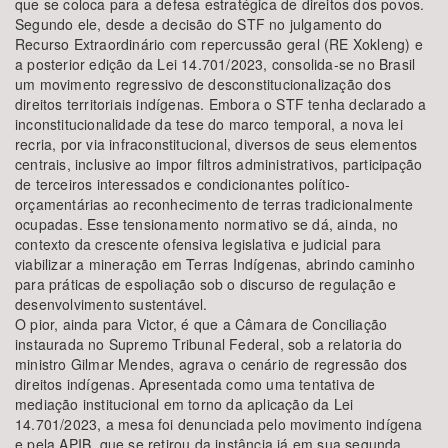
que se coloca para a defesa estratégica de direitos dos povos.
Segundo ele, desde a decisão do STF no julgamento do
Recurso Extraordinário com repercussão geral (RE Xokleng) e
a posterior edição da Lei 14.701/2023, consolida-se no Brasil
um movimento regressivo de desconstitucionalização dos
direitos territoriais indígenas. Embora o STF tenha declarado a
inconstitucionalidade da tese do marco temporal, a nova lei
recria, por via infraconstitucional, diversos de seus elementos
centrais, inclusive ao impor filtros administrativos, participação
de terceiros interessados e condicionantes político-
orçamentárias ao reconhecimento de terras tradicionalmente
ocupadas. Esse tensionamento normativo se dá, ainda, no
contexto da crescente ofensiva legislativa e judicial para
viabilizar a mineração em Terras Indígenas, abrindo caminho
para práticas de espoliação sob o discurso de regulação e
desenvolvimento sustentável.
O pior, ainda para Victor, é que a Câmara de Conciliação
instaurada no Supremo Tribunal Federal, sob a relatoria do
ministro Gilmar Mendes, agrava o cenário de regressão dos
direitos indígenas. Apresentada como uma tentativa de
mediação institucional em torno da aplicação da Lei
14.701/2023, a mesa foi denunciada pelo movimento indígena
e pela APIB, que se retirou da instância já em sua segunda