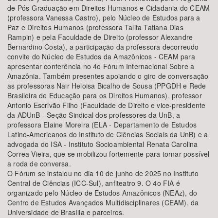
de Pós-Graduação em Direitos Humanos e Cidadania do CEAM
(professora Vanessa Castro), pelo Núcleo de Estudos para a
Paz e Direitos Humanos (professora Talita Tatiana Dias
Rampin) e pela Faculdade de Direito (professor Alexandre
Bernardino Costa), a participação da professora decorreudo
convite do Núcleo de Estudos da Amazônicos - CEAM para
apresentar conferência no 4o Fórum Internacional Sobre a
Amazônia. Também presentes apoiando o giro de conversação
as professoras Nair Heloisa Bicalho de Sousa (PPGDH e Rede
Brasileira de Educação para os Direitos Humanos), professor
Antonio Escrivão Filho (Faculdade de Direito e vice-presidente
da ADUnB - Seção Sindical dos professores da UnB, a
professora Elaine Moreira (ELA - Departamento de Estudos
Latino-Americanos do Instituto de Ciências Sociais da UnB) e a
advogada do ISA - Instituto Socioambiental Renata Carolina
Correa Vieira, que se mobilizou fortemente para tornar possível
a roda de conversa.
O Fórum se instalou no dia 10 de junho de 2025 no Instituto
Central de Ciências (ICC-Sul), anfiteatro 9. O 4o FIA é
organizado pelo Núcleo de Estudos Amazônicos (NEAz), do
Centro de Estudos Avançados Multidisciplinares (CEAM), da
Universidade de Brasília e parceiros.