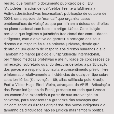
região, que formam o documento publicado pelo IIDS
"Autodeterminación de losPueblos Frente a laMinería y
ActividadesExtractivas Inconsultas", publicação de outubro de
2024, uma espécie de "manual" que organiza casos
emblemáticos de violações que permitiram a defesa de direitos
no plano nacional com base no artigo 149 da Constituição
peruana que legitima a jurisdição tradicional das comunidades
indígenas, com o objetivo de garantir a proteção dos seus
direitos e o respeito às suas práticas jurídicas, desde que
dentro de um quadro de respeito aos direitos humanos e à lei.
Também no marco jurídico e jurisprudencial internacional,
permitindo medidas protetivas e até nulidade de concessões de
mineração, sobretudo quando desconsideradas a participação
dos povos e o respeito à consulta e consentimento prévio, livre
e informado relativamente a incidências de qualquer tipo sobre
seus territórios (Convenção 169, aliás ratificada pelo Brasil).
Pedi a Victor Hugo Streit Vieira, advogado da APIB - Articulação
dos Povos Indígenas do Brasil, presente na roda que fizesse
um comentário expandido a partir de sua intervenção na
conversa, para apresentar a grandeza das ameaças que
incidem sobre os direitos originários dos povos indígenas e o
tamanho da dificuldade não só jurídica mas também política