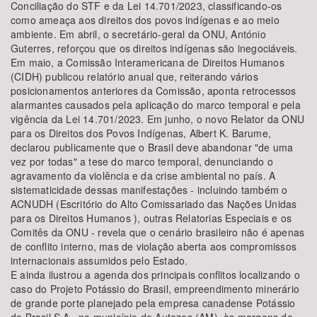
Conciliação do STF e da Lei 14.701/2023, classificando-os
como ameaça aos direitos dos povos indígenas e ao meio
ambiente. Em abril, o secretário-geral da ONU, António
Guterres, reforçou que os direitos indígenas são inegociáveis.
Em maio, a Comissão Interamericana de Direitos Humanos
(CIDH) publicou relatório anual que, reiterando vários
posicionamentos anteriores da Comissão, aponta retrocessos
alarmantes causados pela aplicação do marco temporal e pela
vigência da Lei 14.701/2023. Em junho, o novo Relator da ONU
para os Direitos dos Povos Indígenas, Albert K. Barume,
declarou publicamente que o Brasil deve abandonar "de uma
vez por todas" a tese do marco temporal, denunciando o
agravamento da violência e da crise ambiental no país. A
sistematicidade dessas manifestações - incluindo também o
ACNUDH (Escritório do Alto Comissariado das Nações Unidas
para os Direitos Humanos ), outras Relatorias Especiais e os
Comitês da ONU - revela que o cenário brasileiro não é apenas
de conflito interno, mas de violação aberta aos compromissos
internacionais assumidos pelo Estado.
E ainda ilustrou a agenda dos principais conflitos localizando o
caso do Projeto Potássio do Brasil, empreendimento minerário
de grande porte planejado pela empresa canadense Potássio