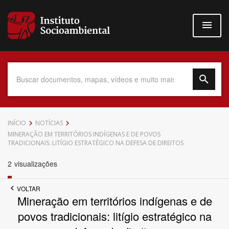
Pular
para
o
conteúdo
principal
Data do Documento
INÍCIO
NOTÍCIAS
MINERAÇÃO EM TERRITÓRIOS INDÍGENAS E DE POVOS
TRADICIONAIS: LITÍGIO ESTRATÉGICO NA DEFESA DE DIREITOS
2
visualizações
Até
VOLTAR
Mineração em territórios indígenas e de
povos tradicionais: litígio estratégico na
Povo Indígena