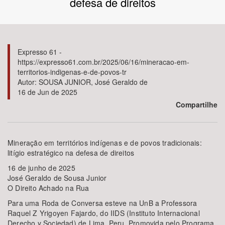
defesa de direitos
Bioma / Bacia
Tema
Expresso 61 -
https://expresso61.com.br/2025/06/16/mineracao-em-
territorios-indigenas-e-de-povos-tr
Subtema
Autor: SOUSA JUNIOR, José Geraldo de
16 de Jun de 2025
Área de Levantamento
Compartilhe
Área Protegida
Mineração em territórios indígenas e de povos tradicionais:
litígio estratégico na defesa de direitos
BUSCAR
16 de junho de 2025
José Geraldo de Sousa Junior
O Direito Achado na Rua
Para uma Roda de Conversa esteve na UnB a Professora
Raquel Z Yrigoyen Fajardo, do IIDS (Instituto Internacional
Derecho y Sociedad) de Lima, Peru. Promovida pelo Programa