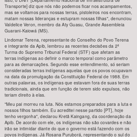
isso, o DNIT [Departamento Nacional de Infraestrutura de
Transporte] diz que nós não podemos ficar nos acampamentos,
mas se voltamos para nossas terras, pistoleiros nos encontram,
matam nossas lideranças e estupram nossas filhas", denunciou
Valdelice Veron, membro da Aty Guasu, Grande Assembleia
Guarani-Kaiowá (MS).
Lindomar Terena, representante do Conselho do Povo Terena
e integrante da Apib, lembrou as recentes decisões da 2ª
Turma do Supremo Tribunal Federal (STF) que afetam as
terras indígenas ao definir o marco temporal como parâmetro
para as demarcações. Segundo esse entendimento, só seriam
consideradas terras indígenas aquelas que os povos ocupavam
na data da promulgação da Constituição Federal de 1988. Em
outras palavras, os indígenas que estavam fora de suas terras
tradicionais, ainda que em função de terem sido expulsos, não
teriam direito à elas.
"Meu pai morreu na luta. Nós estamos preparados para a luta e
nossos filhos também. Eu acreditei nesse partido [PT], hoje
tenho vergonha", declarou Kretã Kaingang, da coordenação da
Apib. De acordo com ele, os indígenas não são covardes e não
irão se intimidar diante do que o governo está fazendo com os
povos indígenas. Já Rosana Puruborá, representando o sul do