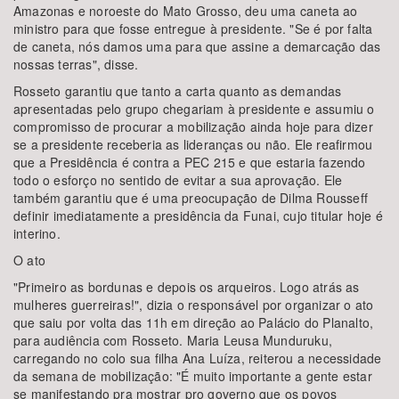
Amazonas e noroeste do Mato Grosso, deu uma caneta ao
ministro para que fosse entregue à presidente. "Se é por falta
de caneta, nós damos uma para que assine a demarcação das
nossas terras", disse.
Rosseto garantiu que tanto a carta quanto as demandas
apresentadas pelo grupo chegariam à presidente e assumiu o
compromisso de procurar a mobilização ainda hoje para dizer
se a presidente receberia as lideranças ou não. Ele reafirmou
que a Presidência é contra a PEC 215 e que estaria fazendo
todo o esforço no sentido de evitar a sua aprovação. Ele
também garantiu que é uma preocupação de Dilma Rousseff
definir imediatamente a presidência da Funai, cujo titular hoje é
interino.
O ato
"Primeiro as bordunas e depois os arqueiros. Logo atrás as
mulheres guerreiras!", dizia o responsável por organizar o ato
que saiu por volta das 11h em direção ao Palácio do Planalto,
para audiência com Rosseto. Maria Leusa Munduruku,
carregando no colo sua filha Ana Luíza, reiterou a necessidade
da semana de mobilização: "É muito importante a gente estar
se manifestando pra mostrar pro governo que os povos