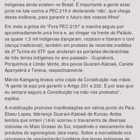
indígenas ainda existem no Brasil. É importante a gente estar
junto na luta contra a PEC 215 e declarando 'não', que chega
dessa violência, para garantir o futuro dos nossos filhos".
Em meio a gritos de "Fora PEC 215!" a marcha seguiu por
aproximadamente uma hora e, ao chegar na frente do Palácio,
os quase 1,5 mil indígenas dançaram, rezaram e fizeram o toré
(dança tradicional), também em protesto às recentes medidas
da 2ª Turma do STF que anularam as portarias declaratórias
de três terras indígenas no ano passado - Guyrakorá,
Porquinhos e Limão Verde, dos povos Guarani-Kaiowá, Canela
Apanyekrá e Terena, respectivamente.
Márcio Kaingang levava uma cópia da Constituição nas mãos:
"A gente tá aqui pra garantir o Artigo 231 e 232. É por isso que
eu sempre seguro a Constituição na mão nos protestos",
explica.
A mobilização promove manifestações em vários ponto do País.
Eliseu Lopes, liderança Guarani-Kaiowá de Kurusu Amba
lembra que ontem (14/4) ocorreu o travamento de diversas
rodovias no Mato Grosso do Sul, impedindo o escoamento dos
produtos do agronegócio (leia mais). Sobre a morosidade nos
processos de regularização fundiária das terras indígenas de