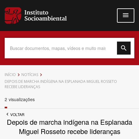
Pular
para
o
conteúdo
principal
Data do Documento
INÍCIO
NOTÍCIAS
DEPOIS DE MARCHA INDÍGENA NA ESPLANADA MIGUEL ROSSETO
RECEBE LIDERANÇAS
2
visualizações
Até
VOLTAR
Depois de marcha indígena na Esplanada
Miguel Rosseto recebe lideranças
Povo Indígena