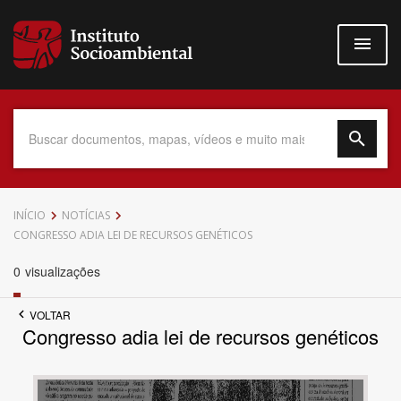
Pular
para
o
conteúdo
principal
Data do Documento
INÍCIO
NOTÍCIAS
CONGRESSO ADIA LEI DE RECURSOS GENÉTICOS
0
visualizações
Até
VOLTAR
Congresso adia lei de recursos genéticos
Povo Indígena