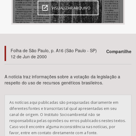
VISUALIZAR ARQUIVO
Bioma / Bacia
Tema
Subtema
Folha de São Paulo, p. A16 (São Paulo - SP)
Compartilhe
12 de Jun de 2000
Área de Levantamento
A notícia traz informações sobre a votação da legislação a
Área Protegida
respeito do uso de recursos genéticos brasileiros.
BUSCAR
As notícias aqui publicadas são pesquisadas diariamente em
diferentes fontes e transcritas tal qual apresentadas em seu
canal de origem. O Instituto Socioambiental não se
responsabiliza pelas opiniões ou erros publicados nestes textos.
Caso você encontre alguma inconsistência nas notícias, por
favor, entre em contato diretamente com a fonte.