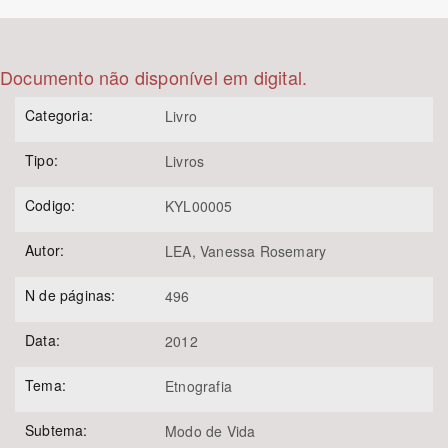
Bioma / Bacia
Documento não disponível em digital.
Tema
Categoria:
Livro
Subtema
Tipo:
Livros
Área de Levantamento
Codigo:
KYL00005
Autor:
LEA, Vanessa Rosemary
Área Protegida
N de páginas:
496
BUSCAR
Data:
2012
Tema:
Etnografia
Subtema:
Modo de Vida