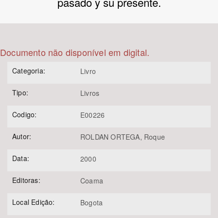
pasado y su presente.
Bioma / Bacia
Tema
Documento não disponível em digital.
Categoria:
Livro
Subtema
Tipo:
Livros
Área de Levantamento
Codigo:
E00226
Área Protegida
Autor:
ROLDAN ORTEGA, Roque
Data:
2000
BUSCAR
Editoras:
Coama
Local Edição:
Bogota