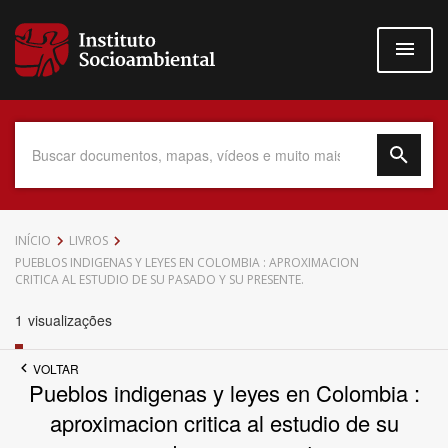
Pular
para
o
conteúdo
principal
Data do Documento
INÍCIO
LIVROS
PUEBLOS INDIGENAS Y LEYES EN COLOMBIA : APROXIMACION
CRITICA AL ESTUDIO DE SU PASADO Y SU PRESENTE.
1
visualizações
Até
VOLTAR
Pueblos indigenas y leyes en Colombia :
aproximacion critica al estudio de su
Povo Indígena