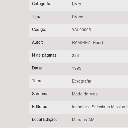
Categoria:
Livro
Tipo:
Livros
Área de Levantamento
Codigo:
YAL00005
Autor:
RAMIREZ, Henri
N de páginas:
238
Data:
1993
Tema:
Etnografia
Subtema:
Modo de Vida
Editoras:
Inspetoria Salesiana Mission
Local Edição:
Manaus-AM