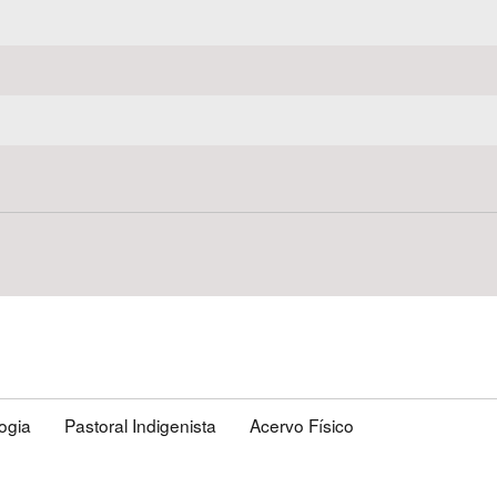
I
logia
Pastoral Indigenista
Acervo Físico