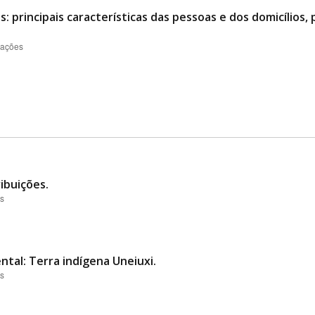
 principais características das pessoas e dos domicílios, 
zações
ibuições.
es
ntal: Terra indígena Uneiuxi.
es