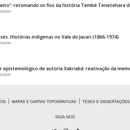
ito”: retomando os fios da história Tembé Tenetehara de
izações
s. Histórias indígenas no Vale do Javari (1866-1974).
izações
er epistemológico de autoria Xakriabá: reativação da memó
izações
TOS
MAPAS E CARTAS TOPOGRAFICAS
TESES E DISSERTAÇÕES
SIGA-NOS