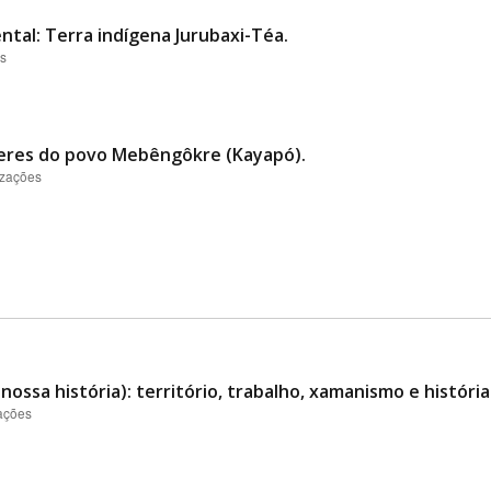
ntal: Terra indígena Jurubaxi-Téa.
es
heres do povo Mebêngôkre (Kayapó).
izações
a nossa história): território, trabalho, xamanismo e histó
zações