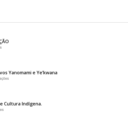
AÇÃO
es
vos Yanomami e Ye’kwana
zações
 e Cultura Indígena.
ões