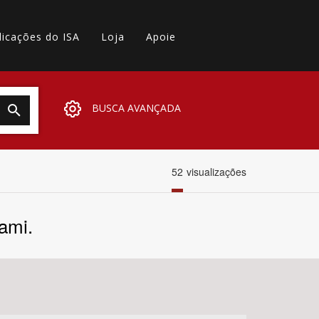
licações do ISA
Loja
Apoie
BUSCA AVANÇADA
52
visualizações
ami.