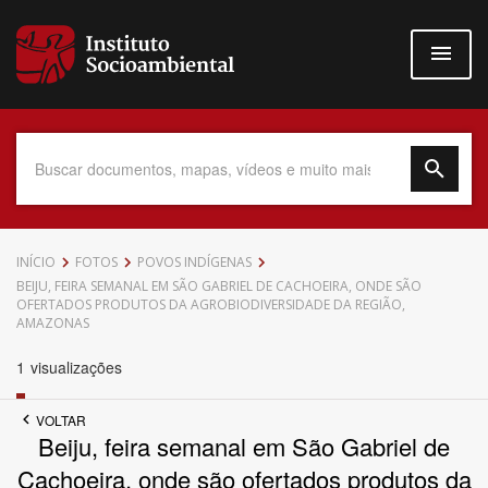
Pular
para
o
conteúdo
principal
Data do Documento
INÍCIO
FOTOS
POVOS INDÍGENAS
BEIJU, FEIRA SEMANAL EM SÃO GABRIEL DE CACHOEIRA, ONDE SÃO
OFERTADOS PRODUTOS DA AGROBIODIVERSIDADE DA REGIÃO,
AMAZONAS
1
visualizações
Até
VOLTAR
Beiju, feira semanal em São Gabriel de
Cachoeira, onde são ofertados produtos da
Povo Indígena