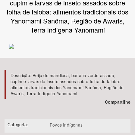
cupim e larvas de inseto assados sobre
folha de taioba: alimentos tradicionais dos
Bioma / Bacia
Yanomami Sanöma, Região de Awaris,
Terra Indígena Yanomami
Tema
Subtema
Área de Levantamento
Descrição:
Beiju de mandioca, banana verde assada,
Área Protegida
cupim e larvas de inseto assados sobre folha de taioba:
alimentos tradicionais dos Yanomami Sanöma, Região de
Awaris, Terra Indígena Yanomami
BUSCAR
Compartilhe
Categoria:
Povos Indígenas