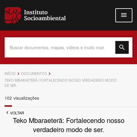
Pular
para
o
conteúdo
principal
Data do Documento
INÍCIO
DOCUMENTOS
TEKO MBARAETERÃ: FORTALECENDO NOSSO VERDADEIRO MODO
DE SER.
102
visualizações
Até
VOLTAR
Teko Mbaraeterã: Fortalecendo nosso
verdadeiro modo de ser.
Povo Indígena