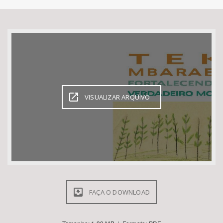
Bioma / Bacia
Tema
Subtema
VISUALIZAR ARQUIVO
Área de Levantamento
Área Protegida
BUSCAR
FAÇA O DOWNLOAD