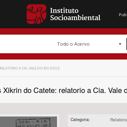
Pub
Todo o Acervo
RELATORIO A CIA. VALE DO RIO DOCE.
Xikrin do Catete: relatorio a Cia. Vale
Bioma / Bacia
Categoria:
Relatório
Subtema