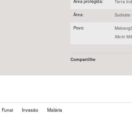
Área protegida:
Terra Ind
Área:
Sudeste 
Povo:
Mebengôk
Xikrin M
Compartilhe
Funai
Invasão
Malária