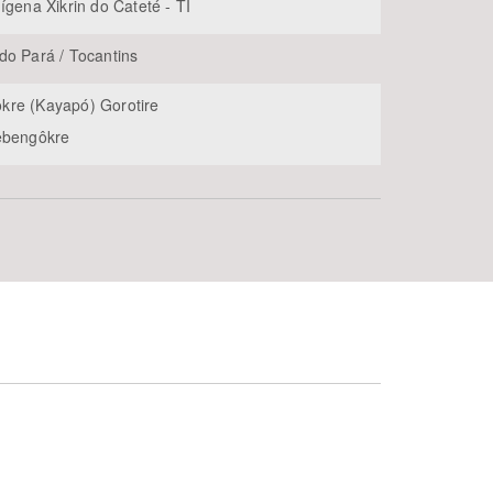
ígena Xikrin do Cateté - TI
do Pará / Tocantins
re (Kayapó) Gorotire
ẽbengôkre