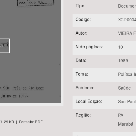
Tipo:
Documen
Codigo:
XCD000
Área Protegida
Autor:
VIEIRA F
VO
N de páginas:
10
Data:
1989
Tema:
Política 
Subtema:
Saúde
Local Edição:
Sao Pau
Região:
PA
1.29 KB | Formato: PDF
Marabá