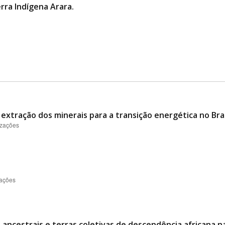
rra Indígena Arara.
 extração dos minerais para a transição energética no Bras
izações
zações
 ancestrais e terras coletivas de descendência africana n