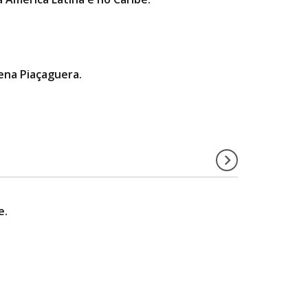
gena Piaçaguera.
e.