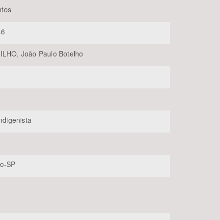
tos
46
ILHO, João Paulo Botelho
BUSCAR
Indigenista
lo-SP