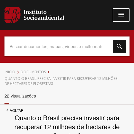
Pular
para
o
conteúdo
principal
Data do Documento
INÍCIO
DOCUMENTOS
QUANTO O BRASIL PRECISA INVESTIR PARA RECUPERAR 12 MILHÕES
DE HECTARES DE FLORESTAS?
22
visualizações
Até
VOLTAR
Quanto o Brasil precisa investir para
recuperar 12 milhões de hectares de
Povo Indígena