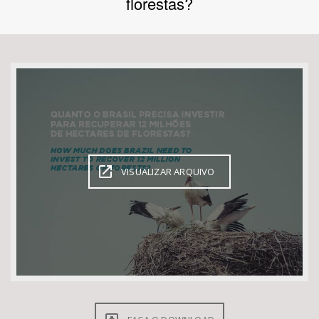
florestas?
Bioma / Bacia
Tema
Subtema
Área de Levantamento
VISUALIZAR ARQUIVO
Área Protegida
BUSCAR