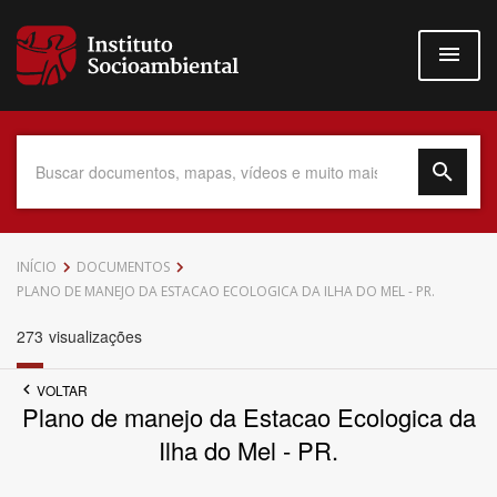
Pular
para
o
conteúdo
principal
Data do Documento
INÍCIO
DOCUMENTOS
PLANO DE MANEJO DA ESTACAO ECOLOGICA DA ILHA DO MEL - PR.
273
visualizações
Até
VOLTAR
Plano de manejo da Estacao Ecologica da
Ilha do Mel - PR.
Povo Indígena