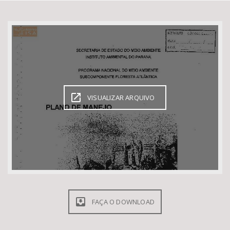
Bioma / Bacia
Tema
Subtema
VISUALIZAR ARQUIVO
Área de Levantamento
Área Protegida
BUSCAR
FAÇA O DOWNLOAD