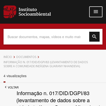
Pular
para
o
conteúdo
principal
Data do Documento
INÍCIO
DOCUMENTOS
INFORMAÇÃO N. 017/DID/DGPI/83 (LEVANTAMENTO DE DADOS
SOBRE A COMUNIDADE INDÍGENA GUARANY NHANDEVA).
4
visualizações
Até
VOLTAR
Informação n. 017/DID/DGPI/83
(levantamento de dados sobre a
Povo Indígena