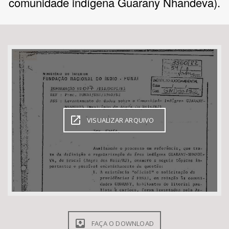
comunidade indígena Guarany Nhandeva).
Bioma / Bacia
Tema
Subtema
Área de Levantamento
VISUALIZAR ARQUIVO
Área Protegida
BUSCAR
FAÇA O DOWNLOAD