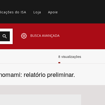
licações do ISA
Loja
Apoie
BUSCA AVANÇADA
8
visualizações
mami: relatório preliminar.