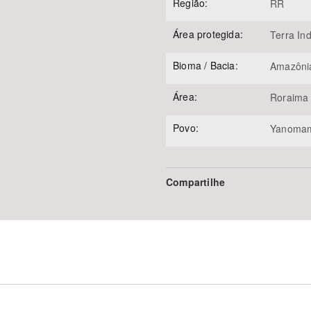
Região:
RR
Área protegida:
Terra In
Bioma / Bacia:
Amazôni
Área:
Roraima 
Povo:
Yanoma
Compartilhe