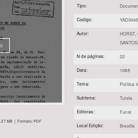
Tipo:
Documen
Codigo:
YAD004
Área Protegida
Autor:
HORST, 
SANTOS,
VO
N de páginas:
22
Data:
1988
Tema:
Política 
Subtema:
Tutela
Editoras:
Funai
.27 MB | Formato: PDF
Local Edição:
Brasília