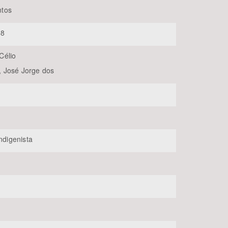
tos
58
Célio
 José Jorge dos
BUSCAR
Indigenista