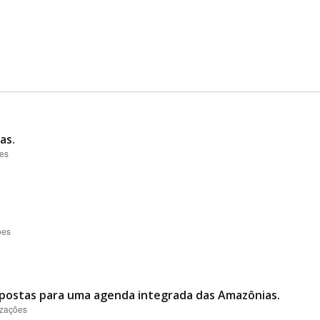
as.
ões
ões
opostas para uma agenda integrada das Amazônias.
izações