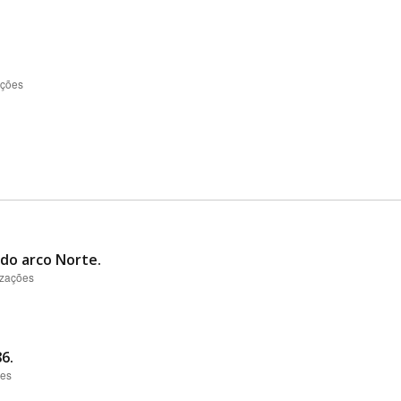
ações
 do arco Norte.
izações
6.
ões