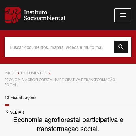
Pular
para
o
conteúdo
principal
Data do Documento
INÍCIO
DOCUMENTOS
ECONOMIA AGROFLORESTAL PARTICIPATIVA E TRANSFORMAÇÃO
SOCIAL.
13
visualizações
Até
VOLTAR
Economia agroflorestal participativa e
transformação social.
Povo Indígena