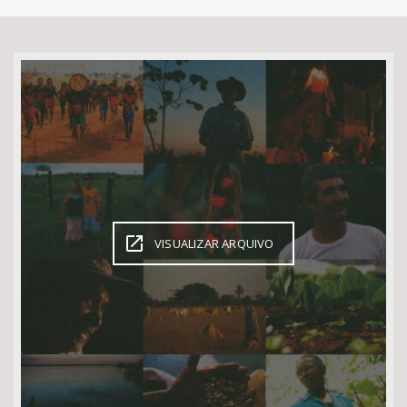
Bioma / Bacia
Tema
Subtema
Área de Levantamento
Área Protegida
VISUALIZAR ARQUIVO
BUSCAR