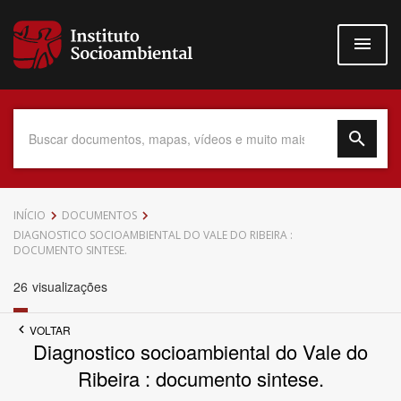
Pular
para
o
conteúdo
principal
Data do Documento
INÍCIO
DOCUMENTOS
DIAGNOSTICO SOCIOAMBIENTAL DO VALE DO RIBEIRA :
DOCUMENTO SINTESE.
26
visualizações
Até
VOLTAR
Diagnostico socioambiental do Vale do
Ribeira : documento sintese.
Povo Indígena