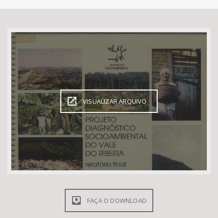
Bioma / Bacia
Tema
Subtema
Área de Levantamento
VISUALIZAR ARQUIVO
Área Protegida
BUSCAR
FAÇA O DOWNLOAD