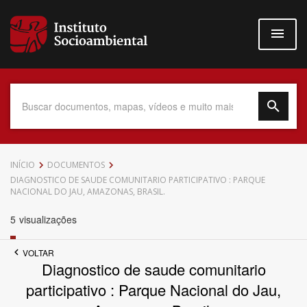
Pular
para
o
conteúdo
principal
Data do Documento
INÍCIO
DOCUMENTOS
DIAGNOSTICO DE SAUDE COMUNITARIO PARTICIPATIVO : PARQUE
NACIONAL DO JAU, AMAZONAS, BRASIL.
5
visualizações
Até
VOLTAR
Diagnostico de saude comunitario
participativo : Parque Nacional do Jau,
Povo Indígena