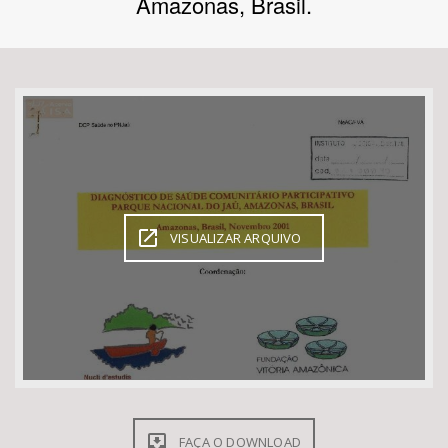
Amazonas, Brasil.
Bioma / Bacia
Tema
Subtema
Área de Levantamento
VISUALIZAR ARQUIVO
Área Protegida
BUSCAR
FAÇA O DOWNLOAD