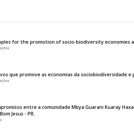
oples for the promotion of socio-biodiversity economies 
zações
ovos que promove as economias da sociobiodiversidade e p
zações
promisso entre a comunidade Mbya Guarani Kuaray Haxa 
Bom Jesus - PR.
es