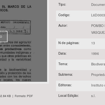
Tipo:
Documen
Codigo:
L6D000
Área Protegida
Autor:
POMBO H
VASQUEZ
VO
N de páginas:
13
Data:
1996
Tema:
Biodiver
Subtema:
Propried
Editoras:
Instituto
Local Edição:
s.l.
2.84 KB | Formato: PDF