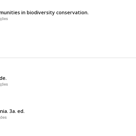
unities in biodiversity conservation.
ações
de.
ações
ia. 3a. ed.
ções