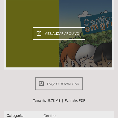
Bioma / Bacia
Tema
VISUALIZAR ARQUIVO
Subtema
Área de Levantamento
Área Protegida
FAÇA O DOWNLOAD
BUSCAR
Tamanho: 5.78 MB | Formato: PDF
Categoria:
Cartilha