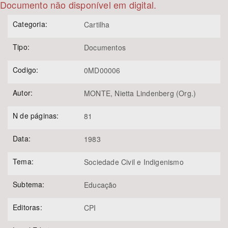
Documento não disponível em digital.
Bioma / Bacia
Categoria:
Cartilha
Tipo:
Documentos
Tema
Codigo:
0MD00006
Subtema
Autor:
MONTE, Nietta Lindenberg (Org.)
Área de Levantamento
N de páginas:
81
Área Protegida
Data:
1983
Tema:
Sociedade Civil e Indigenismo
BUSCAR
Subtema:
Educação
Editoras:
CPI