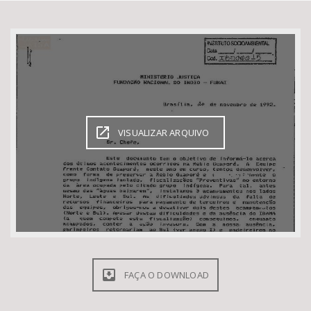
Bioma / Bacia
Tema
Subtema
VISUALIZAR ARQUIVO
Área de Levantamento
Área Protegida
BUSCAR
FAÇA O DOWNLOAD