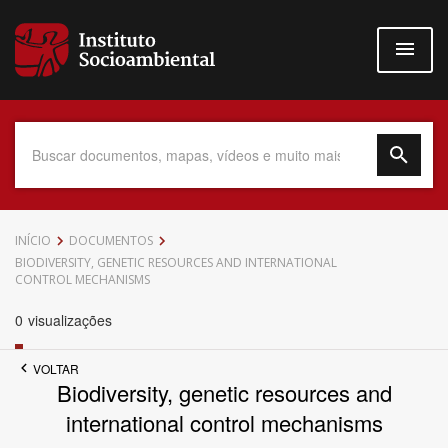
Pular
para
o
conteúdo
principal
Data do Documento
INÍCIO
DOCUMENTOS
BIODIVERSITY, GENETIC RESOURCES AND INTERNATIONAL
CONTROL MECHANISMS
0
visualizações
Até
VOLTAR
Biodiversity, genetic resources and
international control mechanisms
Povo Indígena