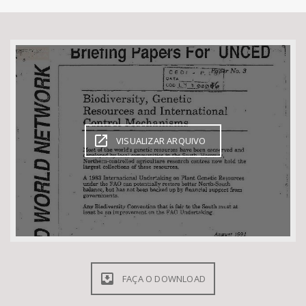
Bioma / Bacia
Tema
Subtema
Área de Levantamento
VISUALIZAR ARQUIVO
Área Protegida
BUSCAR
FAÇA O DOWNLOAD