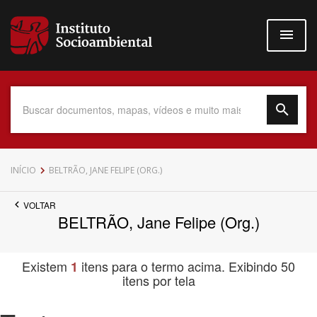
Pular
para
o
conteúdo
principal
Data do Documento
INÍCIO
BELTRÃO, JANE FELIPE (ORG.)
VOLTAR
BELTRÃO, Jane Felipe (Org.)
Até
Existem
itens para o termo acima. Exibindo 50
1
itens por tela
Povo Indígena