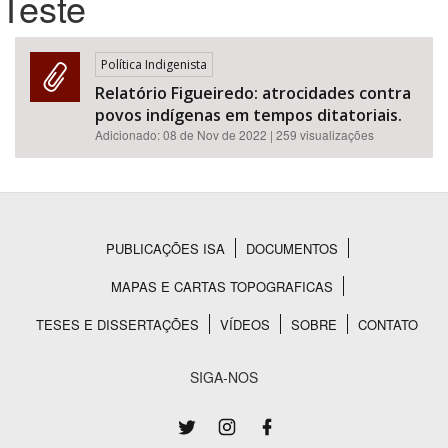
Teste
Bioma / Bacia
Política Indigenista
Relatório Figueiredo: atrocidades contra
Tema
povos indígenas em tempos ditatoriais.
Adicionado:
08 de Nov de 2022
| 259 visualizações
Subtema
Área de Levantamento
PUBLICAÇÕES ISA
DOCUMENTOS
Área Protegida
Rodapé
MAPAS E CARTAS TOPOGRAFICAS
TESES E DISSERTAÇÕES
VÍDEOS
SOBRE
CONTATO
BUSCAR
SIGA-NOS