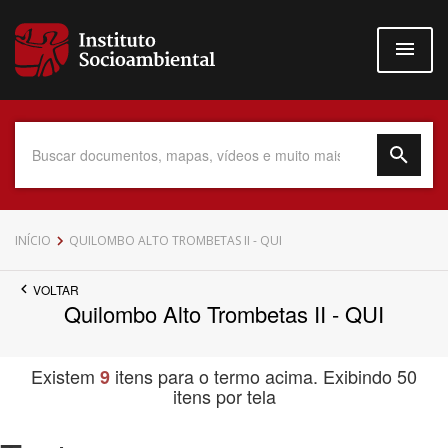
Pular
para
o
conteúdo
principal
Data do Documento
INÍCIO
QUILOMBO ALTO TROMBETAS II - QUI
VOLTAR
Quilombo Alto Trombetas II - QUI
Até
Existem
itens para o termo acima. Exibindo 50
9
itens por tela
Povo Indígena