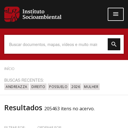
Pular
para
o
conteúdo
principal
Data do Documento
INÍCIO
BUSCAS RECENTES:
ANDREAZZA
DIREITO
POSSUELO
2026
MULHER
Até
Resultados
205463 itens no acervo.
Povo Indígena
FILTRAR POR:
ORDENAR POR: