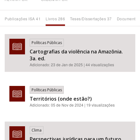
Bioma / Bacia
Publicações ISA 41
Livros 286
Teses/Dissertações 37
Documentos
Tema
Políticas Públicas
Subtema
Cartografias da violência na Amazônia.
3a. ed.
Área de Levantamento
Adicionado:
23 de Jan de 2025
| 44 visualizações
Área Protegida
Políticas Públicas
Territórios (onde estão?)
BUSCAR
Adicionado:
05 de Nov de 2024
| 19 visualizações
Clima
Perspectivas jurídicas para um futuro