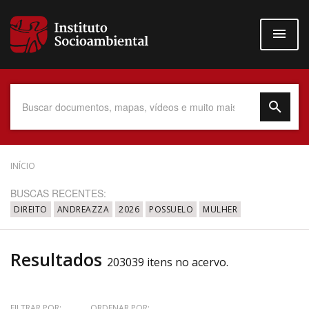
Pular
para
o
conteúdo
principal
Data do Documento
INÍCIO
BUSCAS RECENTES:
DIREITO
ANDREAZZA
2026
POSSUELO
MULHER
Até
Resultados
203039 itens no acervo.
Povo Indígena
FILTRAR POR:
ORDENAR POR: