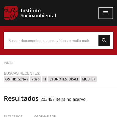
Pular
para
o
conteúdo
principal
Data do Documento
INÍCIO
BUSCAS RECENTES:
OS INDIGENAS
2026
TI
VTUNOTESFORALL
MULHER
Até
Resultados
203467 itens no acervo.
Povo Indígena
FILTRAR POR:
ORDENAR POR: