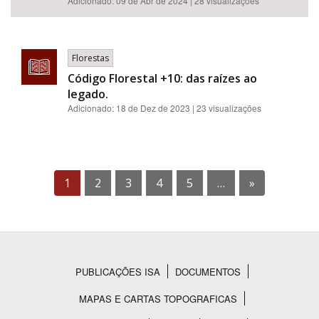
Adicionado:
09 de Abr de 2024
| 28 visualizações
Florestas
Código Florestal +10: das raízes ao
legado.
Adicionado:
18 de Dez de 2023
| 23 visualizações
1
2
3
4
5
…
»
PUBLICAÇÕES ISA
DOCUMENTOS
Rodapé
MAPAS E CARTAS TOPOGRAFICAS