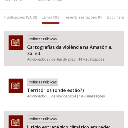
Bioma / Bacia
Publicações ISA 62
Livros 599
Teses/Dissertações 84
Documentos
Tema
Políticas Públicas
Subtema
Cartografias da violência na Amazônia.
3a. ed.
Área de Levantamento
Adicionado:
23 de Jan de 2025
| 44 visualizações
Área Protegida
Políticas Públicas
Territórios (onde estão?)
BUSCAR
Adicionado:
05 de Nov de 2024
| 19 visualizações
Políticas Públicas
Litígio estratégico climático em rede: