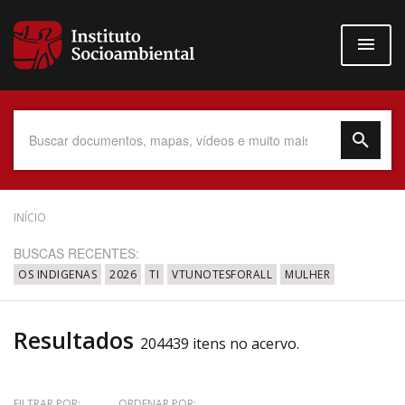
Pular
para
o
conteúdo
principal
Data do Documento
INÍCIO
BUSCAS RECENTES:
OS INDIGENAS
2026
TI
VTUNOTESFORALL
MULHER
Até
Resultados
204439 itens no acervo.
Povo Indígena
FILTRAR POR:
ORDENAR POR: