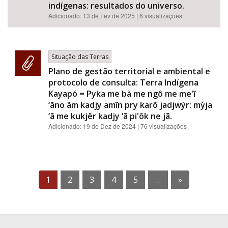
indígenas: resultados do universo.
Adicionado:
13 de Fev de 2025
| 6 visualizações
Situação das Terras
Plano de gestão territorial e ambiental e
protocolo de consulta: Terra Indígena
Kayapó = Pyka me bà me ngô me me'ĩ
‘ãno ãm kadjy amĩn pry karõ jadjwýr: mỳja
‘ã me kukjêr kadjy ‘ã pi'ôk ne jã.
Adicionado:
19 de Dez de 2024
| 76 visualizações
1
2
3
4
5
…
»