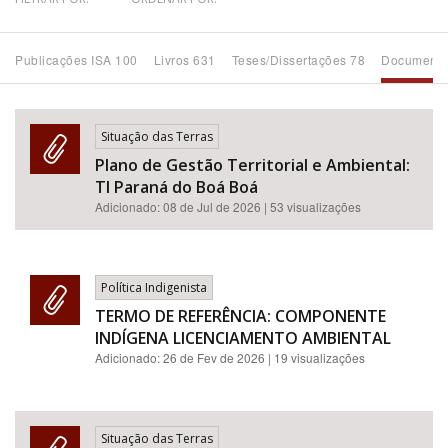
Bioma / Bacia
Publicações ISA 100
Livros 631
Teses/Dissertações 78
Documento
Tema
Situação das Terras
Subtema
Plano de Gestão Territorial e Ambiental:
TI Paraná do Boá Boá
Área de Levantamento
Adicionado:
08 de Jul de 2026
| 53 visualizações
Área Protegida
Política Indigenista
TERMO DE REFERÊNCIA: COMPONENTE
BUSCAR
INDÍGENA LICENCIAMENTO AMBIENTAL
Adicionado:
26 de Fev de 2026
| 19 visualizações
Situação das Terras