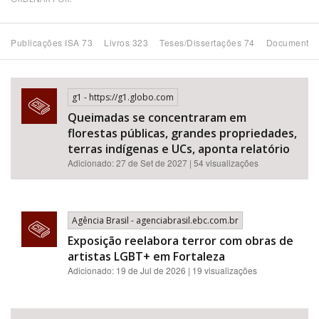
Bioma / Bacia
Publicações ISA 73
Livros 323
Teses/Dissertações 74
Documentos
Tema
g1 - https://g1.globo.com
Subtema
Queimadas se concentraram em
florestas públicas, grandes propriedades,
Área de Levantamento
terras indígenas e UCs, aponta relatório
Adicionado: 27 de Set de 2027 | 54 visualizações
Área Protegida
Agência Brasil - agenciabrasil.ebc.com.br
BUSCAR
Exposição reelabora terror com obras de
artistas LGBT+ em Fortaleza
Adicionado: 19 de Jul de 2026 | 19 visualizações