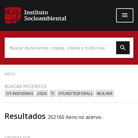
Pular
para
o
conteúdo
principal
Data do Documento
INÍCIO
BUSCAS RECENTES:
OS INDIGENAS
2026
TI
VTUNOTESFORALL
MULHER
Até
Resultados
202160 itens no acervo.
Povo Indígena
ORDENAR POR: