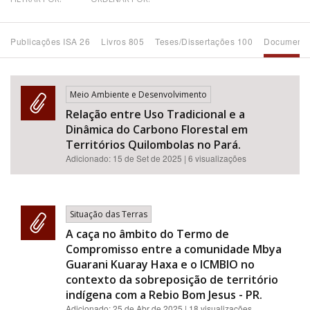
Bioma / Bacia
Publicações ISA 26
Livros 805
Teses/Dissertações 100
Documento
Tema
Meio Ambiente e Desenvolvimento
Subtema
Relação entre Uso Tradicional e a
Dinâmica do Carbono Florestal em
Área de Levantamento
Territórios Quilombolas no Pará.
Adicionado:
15 de Set de 2025
| 6 visualizações
Área Protegida
Situação das Terras
BUSCAR
A caça no âmbito do Termo de
Compromisso entre a comunidade Mbya
Guarani Kuaray Haxa e o ICMBIO no
contexto da sobreposição de território
indígena com a Rebio Bom Jesus - PR.
Adicionado:
25 de Abr de 2025
| 18 visualizações