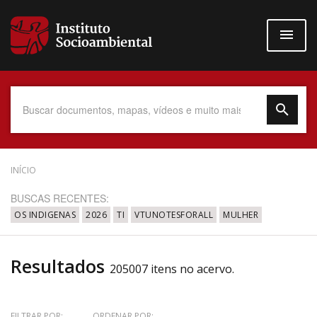
Pular
para
o
conteúdo
principal
Data do Documento
INÍCIO
BUSCAS RECENTES:
OS INDIGENAS
2026
TI
VTUNOTESFORALL
MULHER
Até
Resultados
205007 itens no acervo.
Povo Indígena
FILTRAR POR:
ORDENAR POR: