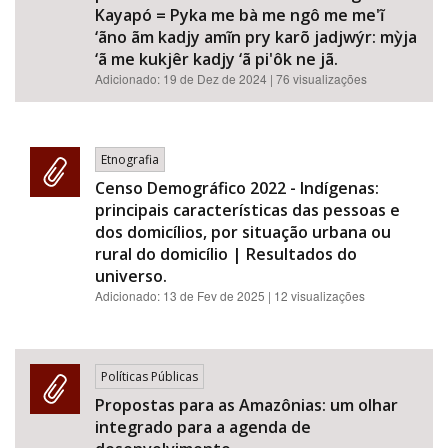
Kayapó = Pyka me bà me ngô me me'ĩ
‘ãno ãm kadjy amĩn pry karõ jadjwýr: mỳja
‘ã me kukjêr kadjy ‘ã pi'ôk ne jã.
Adicionado:
19 de Dez de 2024
| 76 visualizações
Etnografia
Censo Demográfico 2022 - Indígenas:
principais características das pessoas e
dos domicílios, por situação urbana ou
rural do domicílio | Resultados do
universo.
Adicionado:
13 de Fev de 2025
| 12 visualizações
Políticas Públicas
Propostas para as Amazônias: um olhar
integrado para a agenda de