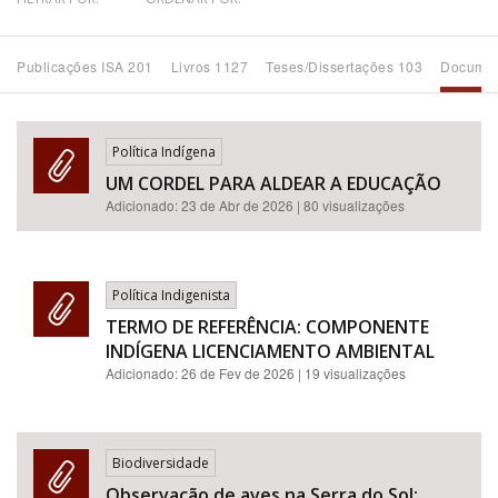
Bioma / Bacia
Publicações ISA 201
Livros 1127
Teses/Dissertações 103
Documen
Tema
Política Indígena
Subtema
UM CORDEL PARA ALDEAR A EDUCAÇÃO
Adicionado:
23 de Abr de 2026
| 80 visualizações
Área de Levantamento
Área Protegida
Política Indigenista
TERMO DE REFERÊNCIA: COMPONENTE
INDÍGENA LICENCIAMENTO AMBIENTAL
BUSCAR
Adicionado:
26 de Fev de 2026
| 19 visualizações
Biodiversidade
Observação de aves na Serra do Sol: