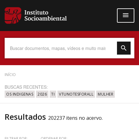
Pular
para
o
conteúdo
principal
Data do Documento
INÍCIO
BUSCAS RECENTES:
OS INDIGENAS
2026
TI
VTUNOTESFORALL
MULHER
Até
Resultados
202237 itens no acervo.
Povo Indígena
FILTRAR POR:
ORDENAR POR: