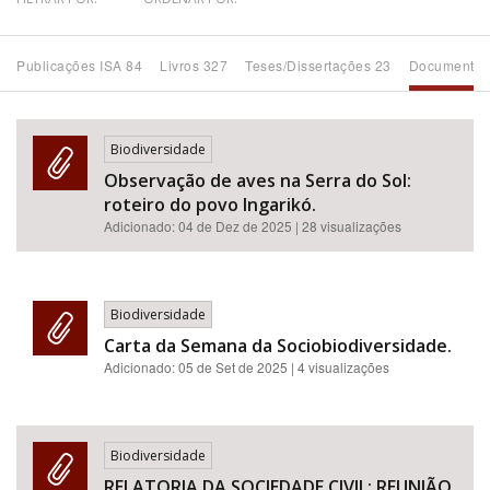
Bioma / Bacia
Publicações ISA 84
Livros 327
Teses/Dissertações 23
Documentos
Tema
Biodiversidade
Subtema
Observação de aves na Serra do Sol:
roteiro do povo Ingarikó.
Área de Levantamento
Adicionado:
04 de Dez de 2025
| 28 visualizações
Área Protegida
Biodiversidade
Carta da Semana da Sociobiodiversidade.
BUSCAR
Adicionado:
05 de Set de 2025
| 4 visualizações
Biodiversidade
RELATORIA DA SOCIEDADE CIVIL: REUNIÃO