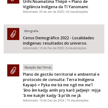
Urihi Noamatima Thëpë = Plano de
Vigilância Indígena da TI Yanomami.
Adicionado:
23 de Jan de 2025
| 43 visualizações
Etnografia
Censo Demográfico 2022 - Localidades
indígenas: resultados do universo.
Adicionado:
13 de Fev de 2025
| 6 visualizações
Situação das Terras
Plano de gestão territorial e ambiental e
protocolo de consulta: Terra Indígena
Kayapó = Pyka me bà me ngô me me'ĩ
‘ãno ãm kadjy amĩn pry karõ jadjwýr: mỳja
‘ã me kukjêr kadjy ‘ã pi'ôk ne jã.
Adicionado:
19 de Dez de 2024
| 74 visualizações