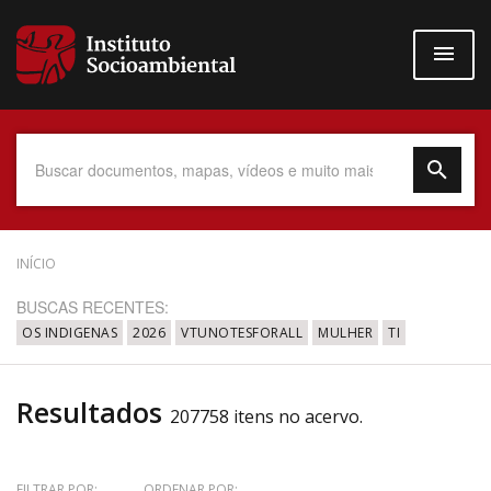
Pular
para
o
conteúdo
principal
Data do Documento
INÍCIO
BUSCAS RECENTES:
OS INDIGENAS
2026
VTUNOTESFORALL
MULHER
TI
Até
Resultados
207758 itens no acervo.
Povo Indígena
FILTRAR POR:
ORDENAR POR: