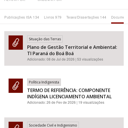
Bioma / Bacia
Publicações ISA 134
Livros 979
Teses/Dissertações 144
Document
Tema
Situação das Terras
Subtema
Plano de Gestão Territorial e Ambiental:
TI Paraná do Boá Boá
Área de Levantamento
Adicionado:
08 de Jul de 2026
| 53 visualizações
Área Protegida
Política Indigenista
TERMO DE REFERÊNCIA: COMPONENTE
BUSCAR
INDÍGENA LICENCIAMENTO AMBIENTAL
Adicionado:
26 de Fev de 2026
| 19 visualizações
Sociedade Civil e Indigenismo