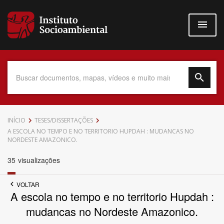
Pular
para
o
conteúdo
principal
Data do Documento
INÍCIO
TESES/DISSERTAÇÕES
A ESCOLA NO TEMPO E NO TERRITORIO HUPDAH : MUDANCAS NO
NORDESTE AMAZONICO.
35
visualizações
Até
VOLTAR
A escola no tempo e no territorio Hupdah :
mudancas no Nordeste Amazonico.
Povo Indígena