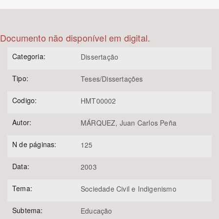
Bioma / Bacia
Documento não disponível em digital.
Tema
Categoria:
Dissertação
Subtema
Tipo:
Teses/Dissertações
Área de Levantamento
Codigo:
HMT00002
Autor:
MÁRQUEZ, Juan Carlos Peña
Área Protegida
N de páginas:
125
BUSCAR
Data:
2003
Tema:
Sociedade Civil e Indigenismo
Subtema:
Educação